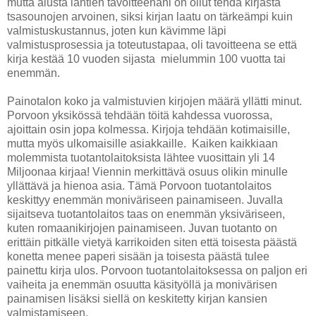
mutta alusta lähtien tavoitteenani on ollut tehdä kirjasta
tsasounojen arvoinen, siksi kirjan laatu on tärkeämpi kuin
valmistuskustannus, joten kun kävimme läpi
valmistusprosessia ja toteutustapaa, oli tavoitteena se että
kirja kestää 10 vuoden sijasta mielummin 100 vuotta tai
enemmän.
Painotalon koko ja valmistuvien kirjojen määrä yllätti minut.
Porvoon yksikössä tehdään töitä kahdessa vuorossa,
ajoittain osin jopa kolmessa. Kirjoja tehdään kotimaisille,
mutta myös ulkomaisille asiakkaille. Kaiken kaikkiaan
molemmista tuotantolaitoksista lähtee vuosittain yli 14
Miljoonaa kirjaa! Viennin merkittävä osuus olikin minulle
yllättävä ja hienoa asia. Tämä Porvoon tuotantolaitos
keskittyy enemmän moniväriseen painamiseen. Juvalla
sijaitseva tuotantolaitos taas on enemmän yksiväriseen,
kuten romaanikirjojen painamiseen. Juvan tuotanto on
erittäin pitkälle vietyä karrikoiden siten että toisesta päästä
konetta menee paperi sisään ja toisesta päästä tulee
painettu kirja ulos. Porvoon tuotantolaitoksessa on paljon eri
vaiheita ja enemmän osuutta käsityöllä ja monivärisen
painamisen lisäksi siellä on keskitetty kirjan kansien
valmistamiseen.