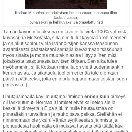
Kotkan Metsolan ortodoksisen hautausmaan tsasouna illan
laskeutuessa,
punaiseksi ja hehkuvaksi valomaalattu risti
Tämän käynnin tuloksena en tavoitellut vielä 100% valmista
kuvasarjaa Metsolasta, sillä olin tullut käymään 'ohimennen'
ja en ollut sopinut vielä isännöitsijän kanssa tsasounan
avaamisesta päästäkseni samalla kuvaamaan tsasounan
myös sisältä ja monta muutakin asiaa liittyy siihen mitä
jokaisesta tsasounasta tarvitsen kirjaan. Sen aika tulee
myöhemmin, sillä Kotkaan minulla on vielä uudemmankin
kerran asiaa. Ja aikataulu tuolloin ei enää tule olemaan
päivän päätteeksi, jotta en joudu haparoimaan toistamiseen
pimeässä :)
Hautausmaalla kävi muutama ihminen
ennen kuin
pimeys
oli laskeutunut. Normaalit ihmiset eivät kai seiso siellä
keskellä pimeyttä :) Eipä silti, minulle hautausmaa on
pimeälläkin turvallinen ja rauhoittava paikka. Siellähän ei
nimenomaan ole yksin. Vähän syrjäisestä sijainnista ja
pienuudesta huolimatta oli mukava havaita että täällä kävi
haudoilla vierailijoita. Useammallakin haudalla paloi kynttilä