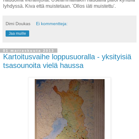
lyhdyssä. Kiva että muistetaan. 'Ollos iäti muistettu'.
Dimi Doukas
Ei kommentteja:
Jaa muille
01 marraskuuta 2013
Kartoitusvaihe loppusuoralla - yksityisiä
tsasounoita vielä haussa