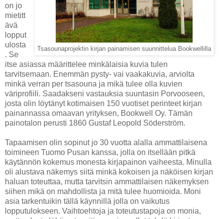
on jo
mietitt
ävä
lopput
ulosta
Tsasounaprojektin kirjan painamisen suunnittelua Bookwellilla
. Se
itse asiassa määrittelee minkälaisia kuvia tulen
tarvitsemaan. Enemmän pysty- vai vaakakuvia, arviolta
minkä verran per tsasouna ja mikä tulee olla kuvien
väriprofiili. Saadakseni vastauksia suuntasin Porvooseen,
josta olin löytänyt kotimaisen 150 vuotiset perinteet kirjan
painannassa omaavan yrityksen, Bookwell Oy. Tämän
painotalon perusti 1860 Gustaf Leopold Söderström.
Tapaamisen olin sopinut jo 30 vuotta alalla ammattilaisena
toimineen Tuomo Pusan kanssa, jolla on itsellään pitkä
käytännön kokemus monesta kirjapainon vaiheesta. Minulla
oli alustava näkemys siitä minkä kokoisen ja näköisen kirjan
haluan toteuttaa, mutta tarvitsin ammattilaisen näkemyksen
siihen mikä on mahdollista ja mitä tulee huomioida. Moni
asia tarkentuikin tällä käynnillä jolla on vaikutus
lopputulokseen. Vaihtoehtoja ja toteutustapoja on monia,