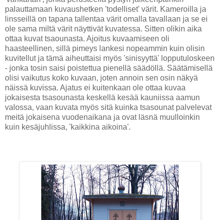
palauttamaan kuvaushetken 'todelliset' värit. Kameroilla ja
linsseillä on tapana tallentaa värit omalla tavallaan ja se ei
ole sama miltä värit näyttivät kuvatessa. Sitten olikin aika
ottaa kuvat tsaounasta. Ajoitus kuvaamiseen oli
haasteellinen, sillä pimeys lankesi nopeammin kuin olisin
kuvitellut ja tämä aiheuttaisi myös 'sinisyyttä' lopputuloskeen
- jonka tosin saisi poistettua pienellä säädöllä. Säätämisellä
olisi vaikutus koko kuvaan, joten annoin sen osin näkyä
näissä kuvissa. Ajatus ei kuitenkaan ole ottaa kuvaa
jokaisesta tsasounasta keskellä kesää kauniissa aamun
valossa, vaan kuvata myös sitä kuinka tsasounat palvelevat
meitä jokaisena vuodenaikana ja ovat läsnä muulloinkin
kuin kesäjuhlissa, 'kaikkina aikoina'.