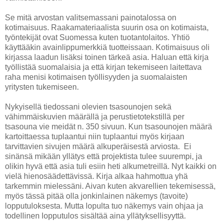
Se mitä arvostan valitsemassani painotalossa on
kotimaisuus. Raakamateriaalista suurin osa on kotimaista,
työntekijät ovat Suomessa kuten tuotantolaitos. Yhtiö
käyttääkin avainlippumerkkiä tuotteissaan. Kotimaisuus oli
kirjassa laadun lisäksi toinen tärkeä asia. Haluan että kirja
työllistää suomalaisia ja että kirjan tekemiseen laitettava
raha menisi kotimaisen työllisyyden ja suomalaisten
yritysten tukemiseen.
Nykyisellä tiedossani olevien tsasounojen sekä
vähimmäiskuvien määrällä ja perustietotekstillä per
tsasouna vie meidät n. 350 sivuun. Kun tsasounojen määrä
kartoittaessa tuplaantui niin tuplaantui myös kirjaan
tarvittavien sivujen määrä alkuperäisestä arviosta. Ei
sinänsä mikään yllätys että projektista tulee suurempi, ja
olikin hyvä että asia tuli esiin heti alkumetreillä. Nyt kaikki on
vielä hienosäädettävissä. Kirja alkaa hahmottua yhä
tarkemmin mielessäni. Aivan kuten akvarellien tekemisessä,
myös tässä pitää olla jonkinlainen näkemys (tavoite)
lopputuloksesta. Mutta lopulta tuo näkemys vain ohjaa ja
todellinen lopputulos sisältää aina yllätyksellisyyttä.