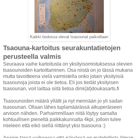
Kaikki tiedossa olevat tsasounat paikoillaan
Tsaouna-kartoitus seurakuntatietojen
perusteella valmis
Seuraava vaihe kartoitusta on yksityisomistuksessa olevien
tsasounoiden kartoittaminen. Osa niistä on jo tässä mukana
mutta tavoitteena vielä varmistella onko jotain yksityisiä
tsasounoja joista ei ole tietoa. Eli jos tiedät yksityisen
tsasounan, voit laittaa siitä tietoa dimi(ät)doukasarts.fi
Tsasounoiden määrä yllätti ja nyt mennään jo yli sadan
tsasounan. Ollaan lähes tuplamäärässä alkuperäiseen
arvioon nähden. Parhaimmillaan niitä löytyy samalta
kohtuullisen pieneltä paikkakunnalta 4kpl, jolloin tulee
mieleen että eikö siellä riittänyt yksi tsasouna :)
Arvioin tässä vaiheessa että päivässä on mahdollista (ilman