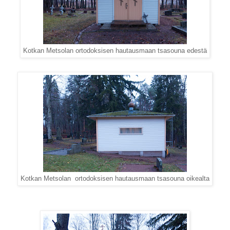
Kotkan Metsolan ortodoksisen hautausmaan tsasouna edestä
Kotkan Metsolan ortodoksisen hautausmaan tsasouna oikealta