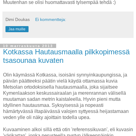
Muutenhan se olisi huomattavasti tylsempää tehdä :)
Dimi Doukas
Ei kommentteja:
Jaa muille
10 marraskuuta 2013
Kotkassa Hautausmaalla pilkkopimessä
tsasounaa kuvaten
Olin käymässä Kotkassa, isoisäni synnyinkaupungissa, ja
päivän päätteeksi päätin vielä käydä ottamassa kuvia
Metsolan ortodoksisella hautausmaalla, joka sijaitsee
Kymenlaakson keskussairaalan ja merenrannan välisellä
muutaman sadan metrin kaistaleella. Hyvin pieni mutta
idyllinen hautausmaa. Syksyisessä ja nopeasti
hämärtyvässä iltapäivässä valojen syttyessä heijastamaan
veden ylle oli näky ajoittain todella upea.
Kuvaaminen alkoi sillä että otin 'referenssikuvan', eli kuvasin
'värikartan', jonka perusteella pystyn jälkeenpäinkin