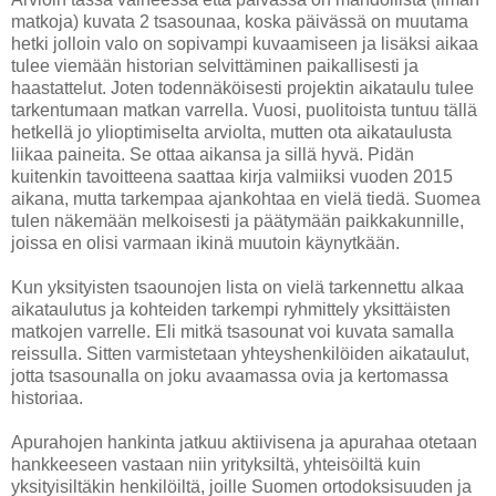
matkoja) kuvata 2 tsasounaa, koska päivässä on muutama
hetki jolloin valo on sopivampi kuvaamiseen ja lisäksi aikaa
tulee viemään historian selvittäminen paikallisesti ja
haastattelut. Joten todennäköisesti projektin aikataulu tulee
tarkentumaan matkan varrella. Vuosi, puolitoista tuntuu tällä
hetkellä jo ylioptimiselta arviolta, mutten ota aikataulusta
liikaa paineita. Se ottaa aikansa ja sillä hyvä. Pidän
kuitenkin tavoitteena saattaa kirja valmiiksi vuoden 2015
aikana, mutta tarkempaa ajankohtaa en vielä tiedä. Suomea
tulen näkemään melkoisesti ja päätymään paikkakunnille,
joissa en olisi varmaan ikinä muutoin käynytkään.
Kun yksityisten tsaounojen lista on vielä tarkennettu alkaa
aikataulutus ja kohteiden tarkempi ryhmittely yksittäisten
matkojen varrelle. Eli mitkä tsasounat voi kuvata samalla
reissulla. Sitten varmistetaan yhteyshenkilöiden aikataulut,
jotta tsasounalla on joku avaamassa ovia ja kertomassa
historiaa.
Apurahojen hankinta jatkuu aktiivisena ja apurahaa otetaan
hankkeeseen vastaan niin yrityksiltä, yhteisöiltä kuin
yksityisiltäkin henkilöiltä, joille Suomen ortodoksisuuden ja