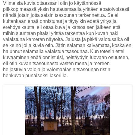
Viimeisiä kuvia ottaessani olin jo käytännössä
pilkkopimeässä yksin hautausmaalla yrittäen epätoivoisesti
nähdä jotain jotta saisin tsasounan tarkennettua. Se ei
kuitenkaan enää onnistunut ja täytyikin edetä yritys ja
erehdys kautta, eli ottaa kuva ja katsoa sen jälkeen että
mihin suuntaan pitäisi yrittää tarkentaa kun kuvan näki
valaistuna kameran näytöltä. Jalusta ja pitkä valotusaika oli
se keino jolla kuvia otin. Jätin salaman kaivamatta, koska en
halunnut salamalla valaistua tsasounaa. Kun totesin ettei
kuvaaminen enää onnistuisi, heittäydyin luovaan osuuteen,
eli otin kuvan tsasounasta vasten merta ja mereen
heijastuvia valoja ja valomaalasin tsasounan ristin
hehkuvan punaiseksi laserilla.