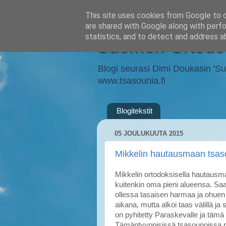
This site uses cookies from Google to de
are shared with Google along with perfo
statistics, and to detect and address a
Suomen Ortodok
Blogi seurasi Dimi Doukasin 'Suom
www.tsasounia.fi
Blogitekstit
05 JOULUKUUTA 2015
Mikkelin hautausmaan tsa
Mikkelin ortodoksisella hautausma
kuitenkin oma pieni alueensa. S
ollessa tasaisen harmaa ja ohuen 
aikana, mutta alkoi taas välillä j
on pyhitetty Paraskevalle ja tämä 
Tämäntyyppisissä tsasounoissa pa