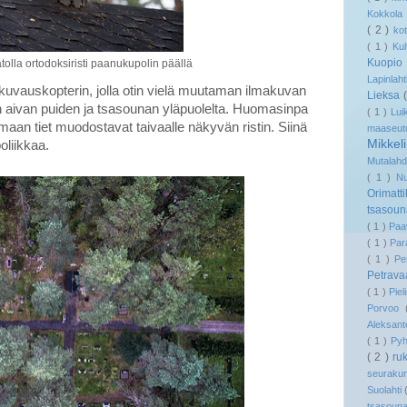
Kokkol
( 2 )
ko
( 1 )
Kul
Kuopi
olla ortodoksiristi paanukupolin päällä
Lapinlaht
uvauskopterin, jolla otin vielä muutaman ilmakuvan
Lieksa
n aivan puiden ja tsasounan yläpuolelta. Huomasinpa
( 1 )
Lui
aan tiet muodostavat taivaalle näkyvän ristin. Siinä
maaseu
Mikkel
oliikkaa.
Mutalah
( 1 )
N
Orimatt
tsasou
( 1 )
Paa
( 1 )
Pa
( 1 )
Pe
Petrav
( 1 )
Pie
Porvoo
Aleksant
( 1 )
Py
( 2 )
ru
seuraku
Suolahti
tsasoun