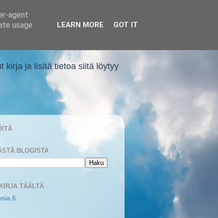
ser-agent
rate usage
LEARN MORE
GOT IT
rja ja lisää tietoa siitä löytyy
ÖITÄ
ÄSTÄ BLOGISTA
 KIRJA TÄÄLTÄ
nia.fi