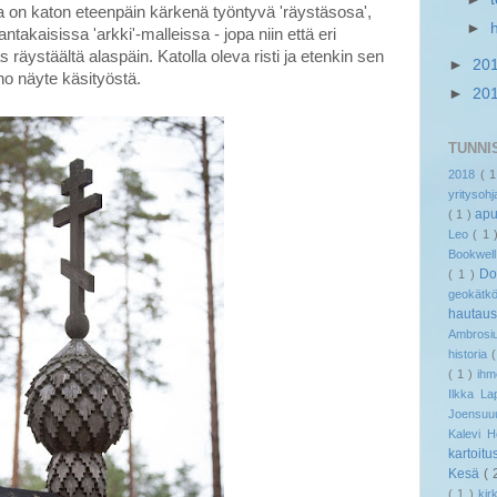
a on katon eteenpäin kärkenä työntyvä 'räystäsosa',
►
ntakaisissa 'arkki'-malleissa - jopa niin että eri
 räystäältä alaspäin. Katolla oleva risti ja etenkin sen
►
20
eno näyte käsityöstä.
►
20
TUNNI
2018
( 
yritysoh
ap
( 1 )
Leo
( 1
Bookwel
Do
( 1 )
geokät
hautau
Ambrosi
historia
( 1 )
ih
Ilkka L
Joensu
Kalevi 
kartoitu
Kesä
( 
( 1 )
ki