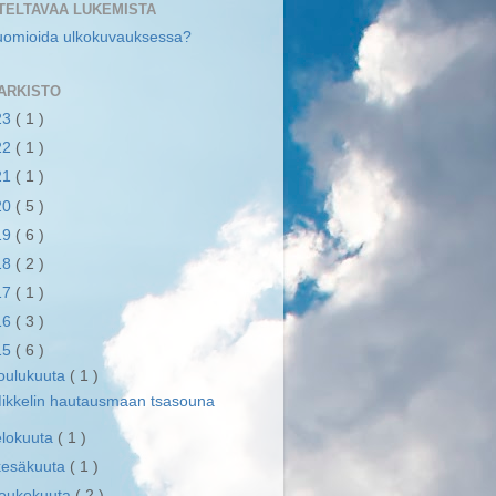
TELTAVAA LUKEMISTA
uomioida ulkokuvauksessa?
ARKISTO
23
( 1 )
22
( 1 )
21
( 1 )
20
( 5 )
19
( 6 )
18
( 2 )
17
( 1 )
16
( 3 )
15
( 6 )
joulukuuta
( 1 )
ikkelin hautausmaan tsasouna
elokuuta
( 1 )
kesäkuuta
( 1 )
toukokuuta
( 2 )