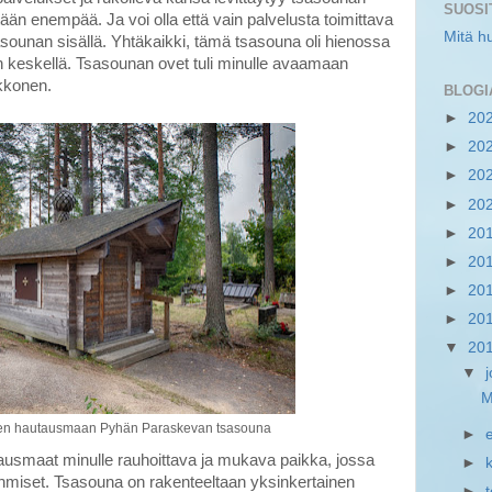
SUOSI
tään enempää. Ja voi olla että vain palvelusta toimittava
Mitä h
asounan sisällä. Yhtäkaikki, tämä tsasouna oli hienossa
 keskellä. Tsasounan ovet tuli minulle avaamaan
kkonen.
BLOGI
►
20
►
20
►
20
►
20
►
20
►
20
►
20
►
20
▼
20
▼
M
sen hautausmaan Pyhän Paraskevan tsasouna
►
tausmaat minulle rauhoittava ja mukava paikka, jossa
►
miset. Tsasouna on rakenteeltaan yksinkertainen
►