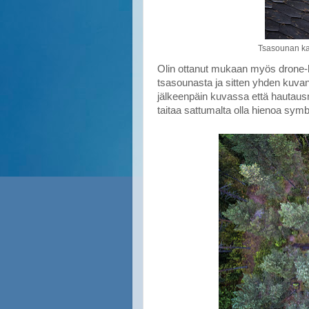
Tsasounan kat
Olin ottanut mukaan myös drone-k
tsasounasta ja sitten yhden kuva
jälkeenpäin kuvassa että hautausm
taitaa sattumalta olla hienoa symb