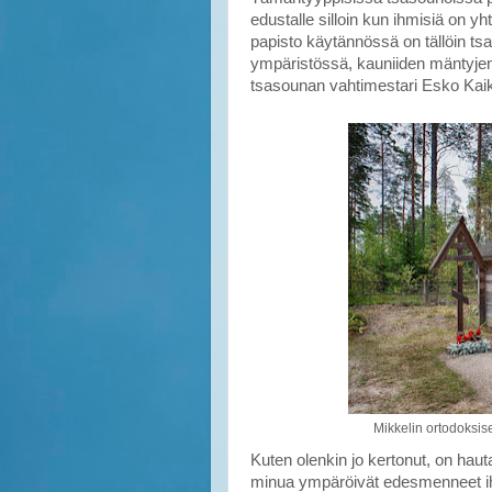
edustalle silloin kun ihmisiä on yh
papisto käytännössä on tällöin ts
ympäristössä, kauniiden mäntyjen
tsasounan vahtimestari Esko Kai
Mikkelin ortodoksi
Kuten olenkin jo kertonut, on hau
minua ympäröivät edesmenneet ih