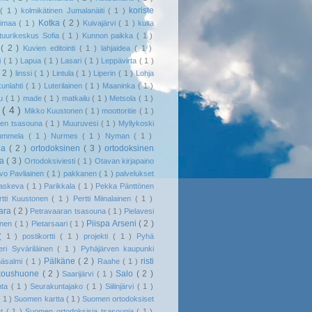
koriste
a
( 1 )
kolmikätinen Jumalanäiti
( 1 )
Kotka
( 2 )
timaa
( 1 )
Kuivajärvi
( 1 )
kulta
tuurikeskus Sofia
( 1 )
Kunnon paikka
( 1 )
o
( 2 )
Kuvien editointi
( 1 )
lahjaidea
( 1 )
i
( 1 )
Lapua
( 1 )
Lasari
( 1 )
Leppävirta
( 1 )
( 2 )
linssi
( 1 )
Lintula
( 1 )
Liperin
( 1 )
Lohja
kunlahti
( 1 )
Luterilainen
( 1 )
Maaninka
( 1 )
tu
( 1 )
made
( 1 )
matkailu
( 1 )
Metsola
( 1 )
i
( 4 )
Mikko Kuustonen
( 1 )
moottoritie
( 1 )
den tsasouna
( 1 )
Muuruvesi
( 1 )
Myllykoski
ummela
( 1 )
Nurmes
( 1 )
Nyman
( 1 )
ila
( 2 )
ortodoksinen
( 3 )
ortodoksinen
na
( 3 )
Ortodoksiviesti
( 1 )
Otavan kirjapaino
vo Pavliainen
( 1 )
pakkanen
( 1 )
palvelukset
raskeva
( 1 )
Parikkala
( 1 )
Pekka Pänttönen
rtti Kuustonen
( 1 )
Pertti Miinalainen
( 1 )
aara
( 2 )
Petravaaran tsasouna
( 1 )
Pielavesi
Piispa Arseni
( 2 )
linen
( 1 )
Pietarsaari
( 1 )
( 1 )
postikortti
( 1 )
projekti
( 1 )
Pyhä
eri Syväriläinen
( 1 )
Pyhäjärven kaupunki
Pälkäne
( 2 )
risti
häsalmi
( 1 )
Raahe
( 1 )
koushuone
( 2 )
Salo
( 2 )
Saarijärvi
( 1 )
nta
( 1 )
Seurakuntajako
( 1 )
Siilinjärvi
( 1 )
( 1 )
Suomen kartta
( 1 )
Suomen ortodoksiset
at
( 1 )
Suomen ortodoksisia tsasounia
( 1 )