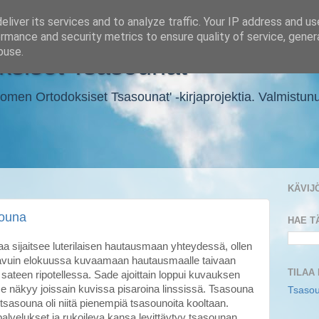
liver its services and to analyze traffic. Your IP address and u
rmance and security metrics to ensure quality of service, gene
buse.
siset Tsasounat
en Ortodoksiset Tsasounat' -kirjaprojektia. Valmistunut ki
KÄVIJ
souna
HAE T
a sijaitsee luterilaisen hautausmaan yhteydessä, ollen
aavuin elokuussa kuvaamaan hautausmaalle taivaan
TILAA
sateen ripotellessa. Sade ajoittain loppui kuvauksen
a se näkyy joissain kuvissa pisaroina linssissä. Tsasouna
Tsasou
tsasouna oli niitä pienempiä tsasounoita kooltaan.
lvelukset ja rukoileva kansa levittäytyy tsasounan