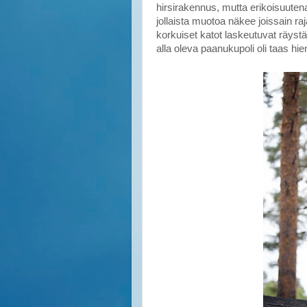
hirsirakennus, mutta erikoisuuten
jollaista muotoa näkee joissain raja
korkuiset katot laskeutuvat räystäs
alla oleva paanukupoli oli taas hi