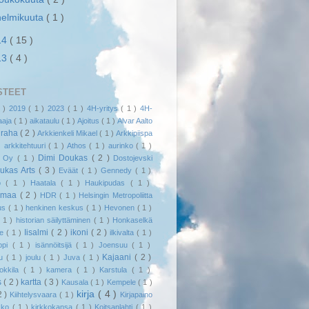
helmikuuta
( 1 )
14
( 15 )
13
( 4 )
STEET
1 )
2019
( 1 )
2023
( 1 )
4H-yritys
( 1 )
4H-
jaaja
( 1 )
aikataulu
( 1 )
Ajoitus
( 1 )
Alvar Aalto
uraha
( 2 )
Arkkienkeli Mikael
( 1 )
Arkkipiispa
 )
arkkitehtuuri
( 1 )
Athos
( 1 )
aurinko
( 1 )
Dimi Doukas
( 2 )
l Oy
( 1 )
Dostojevski
ukas Arts
( 3 )
Eväät
( 1 )
Gennedy
( 1 )
kö
( 1 )
Haatala
( 1 )
Haukipudas
( 1 )
smaa
( 2 )
HDR
( 1 )
Helsingin Metropoliitta
us
( 1 )
henkinen keskus
( 1 )
Hevonen
( 1 )
( 1 )
historian säilyttäminen
( 1 )
Honkaselkä
Iisalmi
( 2 )
ikoni
( 2 )
me
( 1 )
ilkivalta
( 1 )
appi
( 1 )
isännöitsijä
( 1 )
Joensuu
( 1 )
Kajaani
( 2 )
uu
( 1 )
joulu
( 1 )
Juva
( 1 )
Hokkila
( 1 )
kamera
( 1 )
Karstula
( 1 )
s
( 2 )
kartta
( 3 )
Kausala
( 1 )
Kempele
( 1 )
kirja
( 4 )
2 )
Kiihtelysvaara
( 1 )
Kirjapaino
rkko
( 1 )
kirkkokansa
( 1 )
Koitsanlahti
( 1 )