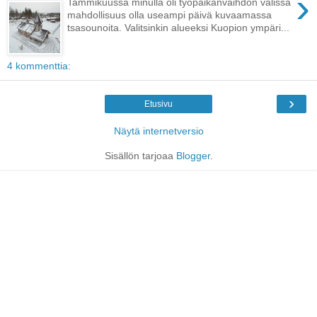
›
Tammikuussa minulla oli työpaikanvaihdon välissä
mahdollisuus olla useampi päivä kuvaamassa
tsasounoita. Valitsinkin alueeksi Kuopion ympäri...
4 kommenttia:
›
Etusivu
Näytä internetversio
Sisällön tarjoaa
Blogger
.