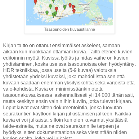
Tsasounoiden kuvaustilanne
Kirjan taitto on ottanut ensimmäiset askeleet, samaan
aikaan kun muokkaan ottamiani kuvia. Taitto etenee kuvien
editoinnin myötä. Kuvissa työläs ja hidas vaihe on kuvien
yhdistäminen, koska useissa tsasounoissa olen hyödyntänyt
HDR tekniikkaa, jossa useita (5-9 kuvaa) valotuksia
yhdistetään yhdeksi kuvaksi, joka mahdollistaa sen että
kuvaan saadaan enemmän yksityiskohtia sekä varjoista että
valo-kohdista. Kuvia on minimissäänkin otettu
tsasounakuvauksessa laskennallisesti yli 14 000 tähän asti,
mutta keskityn ensin vain niihin kuviin, jotka tulevat kirjaan.
Loput kuvat ovat sitten dokumentointia, jonka luovutan
seurakuntien käyttöön kirjan julkistamisen jälkeen. Kaikkia
kuvia ei voi julkaista, silloin kun olen kuvannut yksittäisiä
taide-esineitä, mutta ne ovat seurakunnille tarpeen ja
hyödyksi sitten dokumentaationa sekä viestintään niiden
kuvien osalta, jotka voi julkaista.