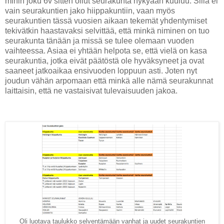
mihin joku 6v sitten ollut seurakunta nykyään kuuluu. Sillä ei
vain seurakuntien jako hiippakuntiin, vaan myös
seurakuntien tässä vuosien aikaan tekemät yhdentymiset
tekivätkin haastavaksi selvittää, että minkä niminen on tuo
seurakunta tänään ja missä se tulee olemaan vuoden
vaihteessa. Asiaa ei yhtään helpota se, että vielä on kasa
seurakuntia, jotka eivät päätöstä ole hyväksyneet ja ovat
saaneet jatkoaikaa ensivuoden loppuun asti. Joten nyt
joudun vähän arpomaan että minkä alle nämä seurakunnat
laittaisin, että ne vastaisivat tulevaisuuden jakoa.
Oli luotava taulukko selventämään vanhat ja uudet seurakuntien