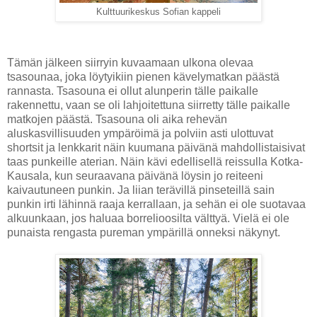
Kulttuurikeskus Sofian kappeli
Tämän jälkeen siirryin kuvaamaan ulkona olevaa
tsasounaa, joka löytyikiin pienen kävelymatkan päästä
rannasta. Tsasouna ei ollut alunperin tälle paikalle
rakennettu, vaan se oli lahjoitettuna siirretty tälle paikalle
matkojen päästä. Tsasouna oli aika rehevän
aluskasvillisuuden ympäröimä ja polviin asti ulottuvat
shortsit ja lenkkarit näin kuumana päivänä mahdollistaisivat
taas punkeille aterian. Näin kävi edellisellä reissulla Kotka-
Kausala, kun seuraavana päivänä löysin jo reiteeni
kaivautuneen punkin. Ja liian terävillä pinseteillä sain
punkin irti lähinnä raaja kerrallaan, ja sehän ei ole suotavaa
alkuunkaan, jos haluaa borrelioosilta välttyä. Vielä ei ole
punaista rengasta pureman ympärillä onneksi näkynyt.