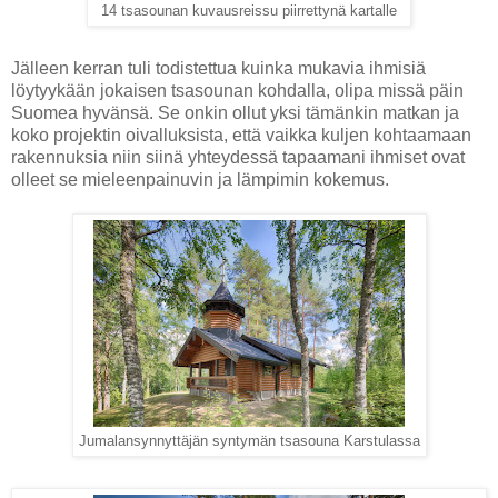
14 tsasounan kuvausreissu piirrettynä kartalle
Jälleen kerran tuli todistettua kuinka mukavia ihmisiä
löytyykään jokaisen tsasounan kohdalla, olipa missä päin
Suomea hyvänsä. Se onkin ollut yksi tämänkin matkan ja
koko projektin oivalluksista, että vaikka kuljen kohtaamaan
rakennuksia niin siinä yhteydessä tapaamani ihmiset ovat
olleet se mieleenpainuvin ja lämpimin kokemus.
Jumalansynnyttäjän syntymän tsasouna Karstulassa