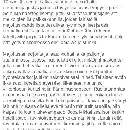
Tämän jälkeen piti alkaa suunnitella mikä olisi
etenemisjärjestys ja mistä löytyisi sopivasti yöpymispaikat.
Se olikin haasteellisempi juttu, sillä tsasounat sijaitsivat
melko pienillä paikkakunnilla, joiden lähistöllä
majoitusmahdollisuudet olivat hyvin rajalliset ja osin
olemattomat. Tarjolla ollut leirintäalue erään kohteen
lähettyvillä jäi pois laskuista, kun edellytyksenä minulla oli
että yöpymiskohteessa olisi oma wc ja suihku.
Majoitusten tarjonta ja laatu vaihteli aika paljon ja
suurimmassa osassa huoneista ei ollut mitään ilmastointia,
joka näin helleaikaan osuneella viikolla vaivasi öisin. Jos
olikin avattavaa mallia oleva ikkuna niin niistä puuttui
hyönteisverkot ja itikat haistoivat saaliin heti. Tai sitten avoin
ikkuna toi lähellä olevan tien liikenteen melun tai
viikonlopun korttelirallin äänet huoneeseen. Ruokatarjontaa
majoituspaikoissa ei pääsääntöisesti ollut ollenkaan tai se
oli voileipä-akselilla. Kun koko päivän oli kuvannut ja syönyt
lähinnä mukana olleita eväitä parin minuutin tauoilla, niin
kaipasi jo jotain tukevampaa :) Jopa Mikkelissä ison ketjun
hotellissa oli ravintola ja baari kokonaan kiinni. Luulin että
ravintolat olisivat jo avanneet koronan jäljiltä, mutta näin ei
ollut laita tämän hotellin osalta.