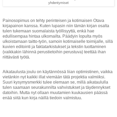
yhdentymiset
Painosopimus on tehty perinteisen ja kotimaisen Otava
kirjapainon kanssa. Kuten lupasin niin tämän kirjan osalta
tulen tukemaan suomalaista työllisyyttä, enkä hae
edullisempaa hintaa ulkomailta. Päädyin lopulta myös
ulkoistamaan taitto-työn, samoin kotimaiselle toimijalle, sillä
kuvien editointi ja faktatarkistukset ja tekstin tuottaminen
(vaikkakin lähinnä perustietoihin perustuva) teettää ihan
riittävästi työtä.
Aikataulusta joulu on käytännössä liian optimistinen, vaikka
vietänkin nyt kaikki illat viemään tätä projektia valmiiksi.
Suuri kysymysmerkki tulee olemaan se, millä aikataululla
tulen saamaan seurakunnilta vahvistukset ja täydennykset
datoihin. Mutta nyt ollaan muutamien kuukausien päässä
enää siitä kun kirja näillä tiedoin valmistuu.