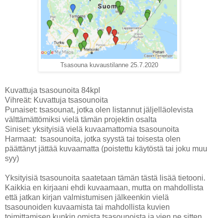
Tsasouna kuvaustilanne 25.7.2020
Kuvattuja tsasounoita 84kpl
Vihreät: Kuvattuja tsasounoita
Punaiset: tsasounat, jotka olen listannut jäljelläolevista
välttämättömiksi vielä tämän projektin osalta
Siniset: yksityisiä vielä kuvaamattomia tsasounoita
Harmaat: tsasounoita, jotka syystä tai toisesta olen
päättänyt jättää kuvaamatta (poistettu käytöstä tai joku muu
syy)
Yksityisiä tsasounoita saatetaan tämän tästä lisää tietooni.
Kaikkia en kirjaani ehdi kuvaamaan, mutta on mahdollista
että jatkan kirjan valmistumisen jälkeenkin vielä
tsasounoiden kuvaamista tai mahdollista kuvien
toimittamisen kunkin omista tsasounoista ja vien ne sitten