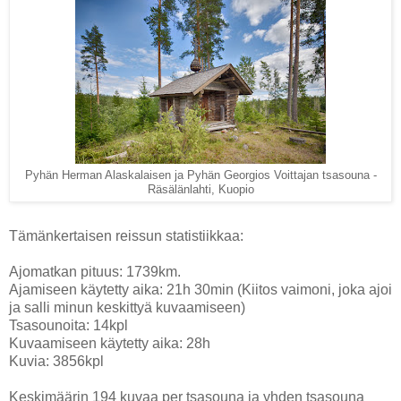
Pyhän Herman Alaskalaisen ja Pyhän Georgios Voittajan tsasouna -
Räsälänlahti, Kuopio
Tämänkertaisen reissun statistiikkaa:
Ajomatkan pituus: 1739km.
Ajamiseen käytetty aika: 21h 30min (Kiitos vaimoni, joka ajoi
ja salli minun keskittyä kuvaamiseen)
Tsasounoita: 14kpl
Kuvaamiseen käytetty aika: 28h
Kuvia: 3856kpl
Keskimäärin 194 kuvaa per tsasouna ja yhden tsasouna