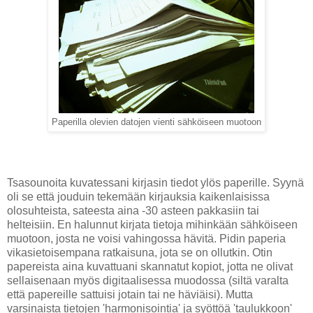
Paperilla olevien datojen vienti sähköiseen muotoon
Tsasounoita kuvatessani kirjasin tiedot ylös paperille. Syynä
oli se että jouduin tekemään kirjauksia kaikenlaisissa
olosuhteista, sateesta aina -30 asteen pakkasiin tai
helteisiin. En halunnut kirjata tietoja mihinkään sähköiseen
muotoon, josta ne voisi vahingossa hävitä. Pidin paperia
vikasietoisempana ratkaisuna, jota se on ollutkin. Otin
papereista aina kuvattuani skannatut kopiot, jotta ne olivat
sellaisenaan myös digitaalisessa muodossa (siltä varalta
että papereille sattuisi jotain tai ne häviäisi). Mutta
varsinaista tietojen 'harmonisointia' ja syöttöä 'taulukkoon'