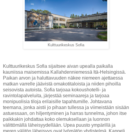
Kulttuurikeskus Sofia
Kulttuurikeskus Sofia sijaitsee aivan upealla paikalla
kauniissa maisemissa Kallahdenniemessä Itä-Helsingissä.
Paikan arvon ja haluttavuuden näkee niemeen ajettaessa
matkan varrelle jäävistä omakotitaloista ja niiden pihoilla
seisovista autoista. Sofia tarjoaa kokoushotelli- ja
ravintolapalveluita, järjestää seminaareja ja tarjoaa
monipuolisia tiloja erilaisille tapahtumille. Johtavana
teemana, jonka aistii jo pihaan tullessa ja viimeistään sisään
astuessaan, on hiljentyminen ja harras tunnelma, johon itse
paikkakin johdattaa koko olemuksellaan ja luonnon
välittömällä läheisyydellään. Upea puusto ympärillä ja
meren välitön läheisyys ovat lyömätön yhdistelmä. Kappeli