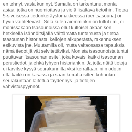
en tehnyt, vasta kun nyt. Samalla on tarkentunut monta
asiaa, jotka on huomioitava ja vielä lisättävä tietoihin. Tietoa
5-sivuisessa tiedonkeräyslomakkeessa (per tsasouna) on
hyvin vaihtelevasti. Sillä kuten aiemminkin on tullut ilmi, ei
monissakaan tsasounoissa ollut kulloisellakaan sen
hetkisellä isännöitsijällä välttämättä tuntemusta ja tietoa
tsasounan historiasta, kellojen alkuperästä, rakennuksen
esikuvista jne. Muutamilla oli, mutta valtaosassa tapauksia
nämä tiedot jäivät selvitettäviksi. Monista tsasounoista tuntui
puuttuvan 'tsasounan esite', joka kuvaisi kaikki tsasounan
perustiedot, ja ehkä lyhyen historiankin. Ja jotta näitä tietoja
ei tarvitse kysyä seurakunnilta yksi kerrallaan, niin odotin
että kaikki on kasassa ja saan kerralla sitten kuhunkin
seurakuntaan laitettua täydennys- ja tietojen
vahvistuspyynnöt.