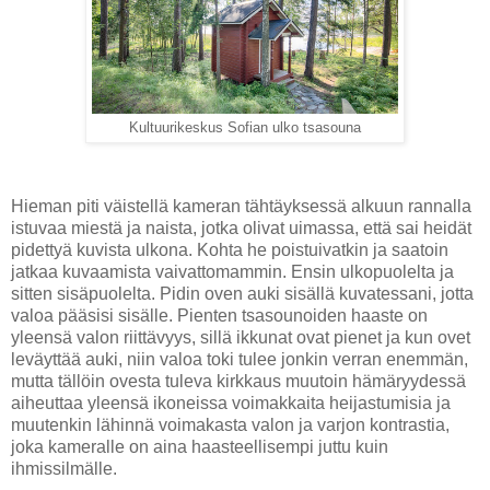
Kultuurikeskus Sofian ulko tsasouna
Hieman piti väistellä kameran tähtäyksessä alkuun rannalla
istuvaa miestä ja naista, jotka olivat uimassa, että sai heidät
pidettyä kuvista ulkona. Kohta he poistuivatkin ja saatoin
jatkaa kuvaamista vaivattomammin. Ensin ulkopuolelta ja
sitten sisäpuolelta. Pidin oven auki sisällä kuvatessani, jotta
valoa pääsisi sisälle. Pienten tsasounoiden haaste on
yleensä valon riittävyys, sillä ikkunat ovat pienet ja kun ovet
leväyttää auki, niin valoa toki tulee jonkin verran enemmän,
mutta tällöin ovesta tuleva kirkkaus muutoin hämäryydessä
aiheuttaa yleensä ikoneissa voimakkaita heijastumisia ja
muutenkin lähinnä voimakasta valon ja varjon kontrastia,
joka kameralle on aina haasteellisempi juttu kuin
ihmissilmälle.