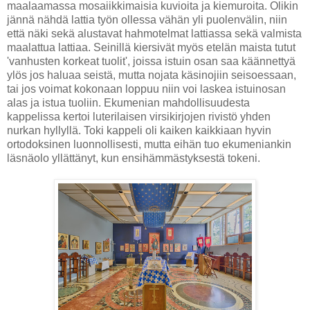
maalaamassa mosaiikkimaisia kuvioita ja kiemuroita. Olikin
jännä nähdä lattia työn ollessa vähän yli puolenvälin, niin
että näki sekä alustavat hahmotelmat lattiassa sekä valmista
maalattua lattiaa. Seinillä kiersivät myös etelän maista tutut
'vanhusten korkeat tuolit', joissa istuin osan saa käännettyä
ylös jos haluaa seistä, mutta nojata käsinojiin seisoessaan,
tai jos voimat kokonaan loppuu niin voi laskea istuinosan
alas ja istua tuoliin. Ekumenian mahdollisuudesta
kappelissa kertoi luterilaisen virsikirjojen rivistö yhden
nurkan hyllyllä. Toki kappeli oli kaiken kaikkiaan hyvin
ortodoksinen luonnollisesti, mutta eihän tuo ekumeniankin
läsnäolo yllättänyt, kun ensihämmästyksestä tokeni.