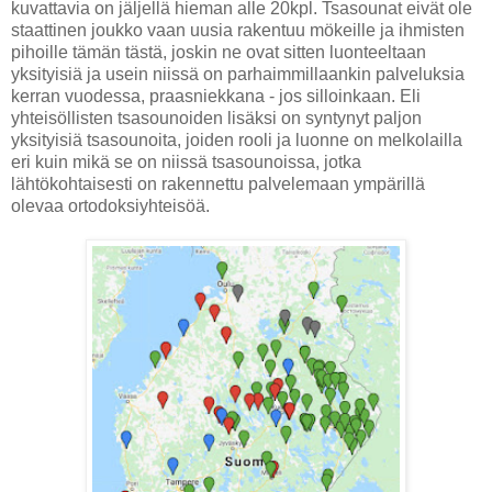
kuvattavia on jäljellä hieman alle 20kpl. Tsasounat eivät ole
staattinen joukko vaan uusia rakentuu mökeille ja ihmisten
pihoille tämän tästä, joskin ne ovat sitten luonteeltaan
yksityisiä ja usein niissä on parhaimmillaankin palveluksia
kerran vuodessa, praasniekkana - jos silloinkaan. Eli
yhteisöllisten tsasounoiden lisäksi on syntynyt paljon
yksityisiä tsasounoita, joiden rooli ja luonne on melkolailla
eri kuin mikä se on niissä tsasounoissa, jotka
lähtökohtaisesti on rakennettu palvelemaan ympärillä
olevaa ortodoksiyhteisöä.