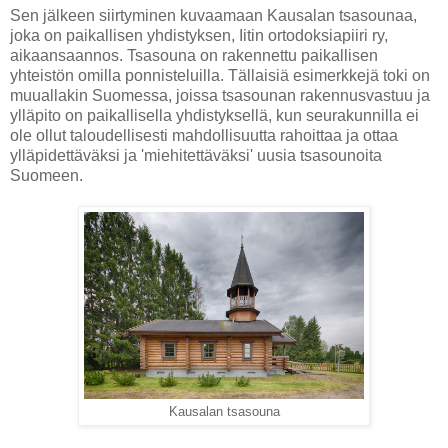
Sen jälkeen siirtyminen kuvaamaan Kausalan tsasounaa,
joka on paikallisen yhdistyksen, Iitin ortodoksiapiiri ry,
aikaansaannos. Tsasouna on rakennettu paikallisen
yhteistön omilla ponnisteluilla. Tällaisiä esimerkkejä toki on
muuallakin Suomessa, joissa tsasounan rakennusvastuu ja
ylläpito on paikallisella yhdistyksellä, kun seurakunnilla ei
ole ollut taloudellisesti mahdollisuutta rahoittaa ja ottaa
ylläpidettäväksi ja 'miehitettäväksi' uusia tsasounoita
Suomeen.
Kausalan tsasouna