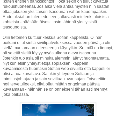
(kuten entinen pankkikonttori, joka sekin on tullut kuvattua
rukoushuoneena). Jos aika vielä antaa myöten niin saatan
ottaa jokusen yksittäisen tsasounan vähän kauempaakin.
Ehdotuksiahan tulee edelleen jatkuvasti mielenkiintoisista
kohteista - pääsääntöisesti tosin lähinnä yksityisistä
tsasounoista.
Olin tietoinen kulttuurikeskus Sofian kappelista. Olihan
poikani ollut siellä siviilipalveluksessa vuoden päivät ja olin
siellä muutamaan otteeseen jo käynytkin. Se mitä en tiennyt,
oli se että sieltä löytyy myös ulkona oleva tsasouna.
Jotenkin tuo asia oli minulta aiemmin jäänyt huomaamatta.
Nyt kun etsin yhteystietoja sopiakseni kappelin
kuvaamisesta huomasin Sofian web-sivuilta että kappeli ei
olisi ainoa kuvattava. Sainkin yhteyden Sofiaan ja
toimitusjohtajaan ja sain sovittua kuvausajan. Toivotettiin
heti tervetulleeksi, eikä ollut mitään ongelmaa päästä
kuvaamaan - näinhän se on onnekseni tähän asti mennyt
joka paikassa.