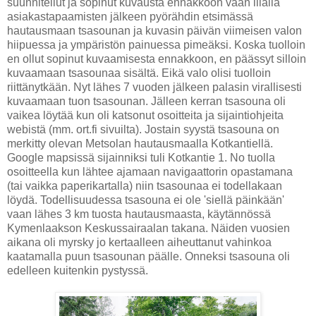
suunnitellut ja sopinut kuvausta ennakkoon vaan illalla
asiakastapaamisten jälkeen pyörähdin etsimässä
hautausmaan tsasounan ja kuvasin päivän viimeisen valon
hiipuessa ja ympäristön painuessa pimeäksi. Koska tuolloin
en ollut sopinut kuvaamisesta ennakkoon, en päässyt silloin
kuvaamaan tsasounaa sisältä. Eikä valo olisi tuolloin
riittänytkään. Nyt lähes 7 vuoden jälkeen palasin virallisesti
kuvaamaan tuon tsasounan. Jälleen kerran tsasouna oli
vaikea löytää kun oli katsonut osoitteita ja sijaintiohjeita
webistä (mm. ort.fi sivuilta). Jostain syystä tsasouna on
merkitty olevan Metsolan hautausmaalla Kotkantiellä.
Google mapsissä sijainniksi tuli Kotkantie 1. No tuolla
osoitteella kun lähtee ajamaan navigaattorin opastamana
(tai vaikka paperikartalla) niin tsasounaa ei todellakaan
löydä. Todellisuudessa tsasouna ei ole 'siellä päinkään'
vaan lähes 3 km tuosta hautausmaasta, käytännössä
Kymenlaakson Keskussairaalan takana. Näiden vuosien
aikana oli myrsky jo kertaalleen aiheuttanut vahinkoa
kaatamalla puun tsasounan päälle. Onneksi tsasouna oli
edelleen kuitenkin pystyssä.