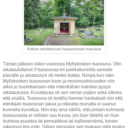
Kotkan ortodoksisen hautausmaan tsasouna
Tämän jälkeen olikin vuorossa Myllykosken tsasouna. Olin
aikatauluttanut 3 tsasounaa eri paikkakunnilla samalle
päivälle ja aikatauluni oli melko tiukka. Niinpä kun näin
Myllykosken tsasounan koon ja monimuotoisuuden niin
alkoi jo huolettamaan että mitenkähän mahdan pysyä
aikataulussa. Kuvattavaa oli sen verran paljon sekä ulkona
että sisällä. Tsasouna oli tontilla hieman hankalasti niin että
etenkään tsasounan takaa ja oikealta reunalta ei saanut
kunnolla kuvattua. Niin käy aina välillä, että jostain kulmasta
tsasounasta ei millään saa kuvaa, jos liian lähellä on liian
tuuheaa puustoa tai pensaikkoa tai kallioseinämä, toinen
rakennus tms este. Silloin mennään sen mukaan mitä pystyy