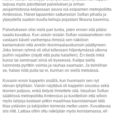
tarjoaa myös päivittäiset palvelukset ja onhan
asujaimistossa keljassaan asuva isä esipaimen metropoliitta
Ambrosius. Hänet tapasinkin sattumoisin Sofian pihalla ja
ylpeydellä saatoin kuulla kehuja pojastani fiksuna kaverina.
Palvelukseen olisi vielä pari tuntia, joten ennen sitä pitäisi
saada kuvattua. Kun astuin sisään Sofian vastaanottoon niin
vastaani käveli vanhempia ihmisiä sen näköisin
kantamuksin että arvelin ikonimaalauskurssin päättyneen.
Joku toinen ryhmä oli ollut tullessani hiljentymässä ulkona
puihin nojaillen (näytti että puita halaillen). En tiedä mikä
kurssi tai seminaari siinä oli kyseessä. Kaitpa siellä
luonnosta pyrittiin voimia ja rauhaa saamaan. Ja toimiihan
se, halasi niitä puita tai ei, kunhan on siellä metsässä.
Kuvasin ensin kappelin sisällä, kun huomasin sen nyt
olevan tyhjillään. Varsin näyttävä oli kappelin sisustus sekä
ikonien paljous, enkä tietysti ihmettele sitä. Istuuhan Sofian
säätiössä metropoliitta Ambrosius ja kuvittelisin että silloin
myös lahjoja tuodaan pitkin maailmaa kaunistamaan tätä
tilaa ystävien ja tukijoiden toimesta melko usein. Kuvattavaa
siis riitti. Lattiaa oltiin oltu näköjään myös koristamassa, eli