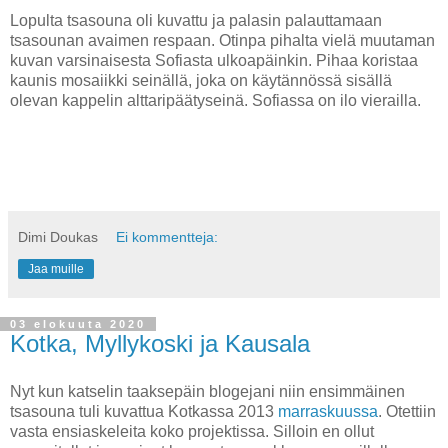
Lopulta tsasouna oli kuvattu ja palasin palauttamaan
tsasounan avaimen respaan. Otinpa pihalta vielä muutaman
kuvan varsinaisesta Sofiasta ulkoapäinkin. Pihaa koristaa
kaunis mosaiikki seinällä, joka on käytännössä sisällä
olevan kappelin alttaripäätyseinä. Sofiassa on ilo vierailla.
Dimi Doukas
Ei kommentteja:
Jaa muille
03 elokuuta 2020
Kotka, Myllykoski ja Kausala
Nyt kun katselin taaksepäin blogejani niin ensimmäinen
tsasouna tuli kuvattua Kotkassa 2013
marraskuussa
. Otettiin
vasta ensiaskeleita koko projektissa. Silloin en ollut