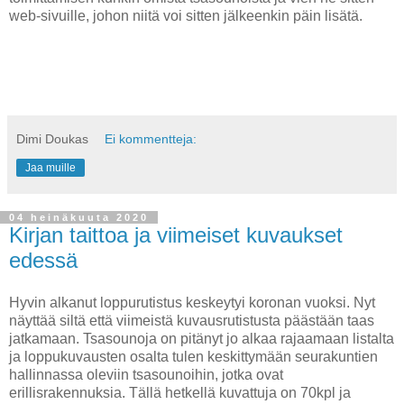
web-sivuille, johon niitä voi sitten jälkeenkin päin lisätä.
Dimi Doukas
Ei kommentteja:
Jaa muille
04 heinäkuuta 2020
Kirjan taittoa ja viimeiset kuvaukset
edessä
Hyvin alkanut loppurutistus keskeytyi koronan vuoksi. Nyt
näyttää siltä että viimeistä kuvausrutistusta päästään taas
jatkamaan. Tsasounoja on pitänyt jo alkaa rajaamaan listalta
ja loppukuvausten osalta tulen keskittymään seurakuntien
hallinnassa oleviin tsasounoihin, jotka ovat
erillisrakennuksia. Tällä hetkellä kuvattuja on 70kpl ja