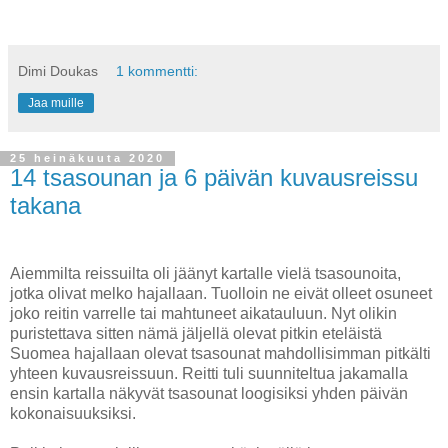
Dimi Doukas
1 kommentti:
Jaa muille
25 heinäkuuta 2020
14 tsasounan ja 6 päivän kuvausreissu
takana
Aiemmilta reissuilta oli jäänyt kartalle vielä tsasounoita,
jotka olivat melko hajallaan. Tuolloin ne eivät olleet osuneet
joko reitin varrelle tai mahtuneet aikatauluun. Nyt olikin
puristettava sitten nämä jäljellä olevat pitkin eteläistä
Suomea hajallaan olevat tsasounat mahdollisimman pitkälti
yhteen kuvausreissuun. Reitti tuli suunniteltua jakamalla
ensin kartalla näkyvät tsasounat loogisiksi yhden päivän
kokonaisuuksiksi.