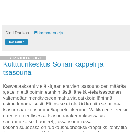
Dimi Doukas
Ei kommentteja:
Jaa muille
10 elokuuta 2020
Kulttuurikeskus Sofian kappeli ja
tsasouna
Kasvattaakseni vielä kirjaan ehtivien tsasounoiden määrää
ajattelin että poimin etenkin tästä läheltä vielä tsasounan
väljempään merkitykseen mahtuvia paikkoja lähinnä
esimerkinomaisesti. Eli jos se ei ole kirkko niin se putoaa
tsasouna/rukoushuone/kappeli lokeroon. Vaikka edelleenkin
näen eron erillisessä tsasounarakennuksessa vs
sananmukaiset huoneet, jossa isommassa
kokonaisuudessa on ruokoushuoneeksi/kappeliksi tehty tila