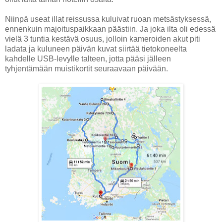
Niinpä useat illat reissussa kuluivat ruoan metsästyksessä,
ennenkuin majoituspaikkaan päästiin. Ja joka ilta oli edessä
vielä 3 tuntia kestävä osuus, jolloin kameroiden akut piti
ladata ja kuluneen päivän kuvat siirtää tietokoneelta
kahdelle USB-levylle talteen, jotta pääsi jälleen
tyhjentämään muistikortit seuraavaan päivään.