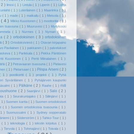
( 2 )
linssi
( 1 )
Lintula
( 1 )
Liperin
( 1 )
Lohja
kunlahti
( 1 )
Luterilainen
( 1 )
Maaninka
( 1 )
tu
( 1 )
made
( 1 )
matkailu
( 1 )
Metsola
( 1 )
i
( 4 )
Mikko Kuustonen
( 1 )
moottoritie
( 1 )
den tsasouna
( 1 )
Muuruvesi
( 1 )
Myllykoski
ummela
( 1 )
Nurmes
( 1 )
Nyman
( 1 )
ila
( 2 )
ortodoksinen
( 3 )
ortodoksinen
na
( 3 )
Ortodoksiviesti
( 1 )
Otavan kirjapaino
vo Pavliainen
( 1 )
pakkanen
( 1 )
palvelukset
raskeva
( 1 )
Parikkala
( 1 )
Pekka Pänttönen
rtti Kuustonen
( 1 )
Pertti Miinalainen
( 1 )
aara
( 2 )
Petravaaran tsasouna
( 1 )
Pielavesi
Piispa Arseni
( 2 )
linen
( 1 )
Pietarsaari
( 1 )
( 1 )
postikortti
( 1 )
projekti
( 1 )
Pyhä
eri Syväriläinen
( 1 )
Pyhäjärven kaupunki
Pälkäne
( 2 )
risti
häsalmi
( 1 )
Raahe
( 1 )
koushuone
( 2 )
Salo
( 2 )
Saarijärvi
( 1 )
nta
( 1 )
Seurakuntajako
( 1 )
Siilinjärvi
( 1 )
( 1 )
Suomen kartta
( 1 )
Suomen ortodoksiset
at
( 1 )
Suomen ortodoksisia tsasounia
( 1 )
 1 )
Suomussalmi
( 1 )
Sydney oopperatalo
äniemi
( 1 )
Söderström
( 1 )
Tahko-Tour
( 1 )
ö
( 1 )
teknologia
( 1 )
tekstin kirjoitus
( 1 )
1 )
Tervola
( 1 )
Tohmajärvi
( 1 )
Toivala
( 1 )