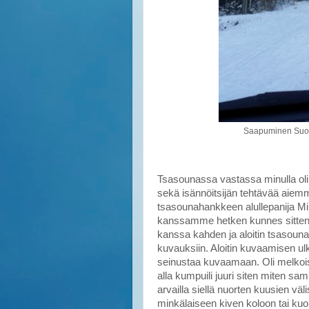
Saapuminen Suola
Tsasounassa vastassa minulla oli
sekä isännöitsijän tehtävää aiemmi
tsasounahankkeen alullepanija Mi
kanssamme hetken kunnes sitten k
kanssa kahden ja aloitin tsasounak
kuvauksiin. Aloitin kuvaamisen ulko
seinustaa kuvaamaan. Oli melkois
alla kumpuili juuri siten miten sa
arvailla siellä nuorten kuusien vä
minkälaiseen kiven koloon tai ku