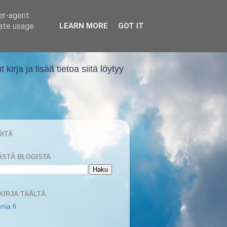
ser-agent
rate usage
LEARN MORE
GOT IT
rja ja lisää tietoa siitä löytyy
ÖITÄ
ÄSTÄ BLOGISTA
 KIRJA TÄÄLTÄ
nia.fi