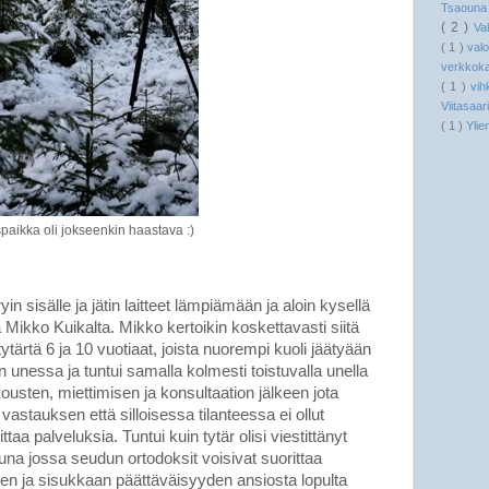
Tsaoun
( 2 )
Va
( 1 )
val
verkkok
( 1 )
vih
Viitasaar
( 1 )
Ylie
aikka oli jokseenkin haastava :)
ryin sisälle ja jätin laitteet lämpiämään ja aloin kysellä
a Mikko Kuikalta. Mikko kertoikin koskettavasti siitä
ytärtä 6 ja 10 vuotiaat, joista nuorempi kuoli jäätyään
in unessa ja tuntui samalla kolmesti toistuvalla unella
kousten, miettimisen ja konsultaation jälkeen jota
n vastauksen että silloisessa tilanteessa ei ollut
aa palveluksia. Tuntui kuin tytär olisi viestittänyt
una jossa seudun ortodoksit voisivat suorittaa
meen ja sisukkaan päättäväisyyden ansiosta lopulta