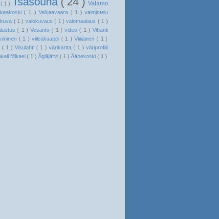
Tsasouna
( 24 )
Valamo
a
( 1 )
lkeakoski
( 1 )
Valkeavaara
( 1 )
valmistelu
okuva
( 1 )
valokuvaus
( 1 )
valomaalaus
( 1 )
alastus
( 1 )
Vesanto
( 1 )
video
( 1 )
Vihanti
kiminen
( 1 )
viileäkaappi
( 1 )
Viiliäinen
( 1 )
i
( 1 )
Visulahti
( 1 )
värikartta
( 1 )
väriprofiili
nkeli Mikael
( 1 )
Ägläjärvi
( 1 )
Äänekoski
( 1 )