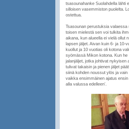
tsasounahanke Suolahdella lähti e
silloisen vasemmiston puolelta. Lop
ostettua.
Tsasounan perustuksia valaessa sa
toisen mielestä sen voi tulkita ih
aikana, kun alueella ei vielä ollut 
lapsen jäljet. Aivan kuin 6- ja 10-
kuollut ja 10 vuotias oli kotona 
syömässä Mikon kotona. Kun he pal
jalanjäljet, jotka johtivat nykyisen
tulivat takaisin ja pienen jäljet pä
siinä kohden noussut ylös ja vain i
vaikka ensimmäinen ajatus ensin oli 
alla valussa edelleen'.