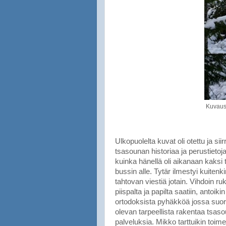
Kuvausp
Ulkopuolelta kuvat oli otettu ja siir
tsasounan historiaa ja perustietoj
kuinka hänellä oli aikanaan kaksi t
bussin alle. Tytär ilmestyi kuitenk
tahtovan viestiä jotain. Vihdoin ru
piispalta ja papilta saatiin, antoiki
ortodoksista pyhäkköä jossa suoritt
olevan tarpeellista rakentaa tsaso
palveluksia. Mikko tarttuikin toi