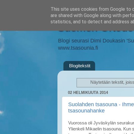
This site uses cookies from Google to de
are shared with Google along with perfo
statistics, and to detect and address a
Suomen Ortodok
Blogi seurasi Dimi Doukasin 'Suom
www.tsasounia.fi
Blogitekstit
Näytetään tekstit, jois
02 HELMIKUUTA 2014
Suolahden tsasouna - Ihmei
tsasounahanke
Vuorossa oli Jyväskylän seurakunn
Ylienkeli Mikaelin tsasouna. Kun 