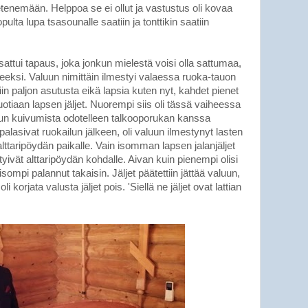
tenemään. Helppoa se ei ollut ja vastustus oli kovaa
ulta lupa tsasounalle saatiin ja tonttikin saatiin
ttui tapaus, joka jonkun mielestä voisi olla sattumaa,
meeksi. Valuun nimittäin ilmestyi valaessa ruoka-tauon
niin paljon asutusta eikä lapsia kuten nyt, kahdet pienet
vuotiaan lapsen jäljet. Nuorempi siis oli tässä vaiheessa
valun kuivumista odotelleen talkooporukan kanssa
asivat ruokailun jälkeen, oli valuun ilmestynyt lasten
 alttaripöydän paikalle. Vain isomman lapsen jalanjäljet
ättyivät alttaripöydän kohdalle. Aivan kuin pienempi olisi
sompi palannut takaisin. Jäljet päätettiin jättää valuun,
korjata valusta jäljet pois. 'Siellä ne jäljet ovat lattian