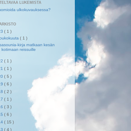
TELTAVAA LUKEMISTA
uomioida ulkokuvauksessa?
ARKISTO
23
( 1 )
toukokuuta
( 1 )
sasounia-kirja matkaan kesän
kotimaan reissuille
22
( 1 )
21
( 1 )
20
( 5 )
19
( 6 )
18
( 2 )
17
( 1 )
16
( 3 )
15
( 6 )
14
( 15 )
13
( 4 )