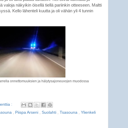
 valoja näkyikin öisellä tiellä pariinkin otteeseen. Maltti
yssä. Kello lähenteli kuutta ja oli vähän yli 4 tunnin
arrella onnettomuuksien ja hälytysajoneuvojen muodossa
nttia :
sasouna
,
Piispa Arseni
,
Suolahti
,
Tsasouna
,
Ylienkeli