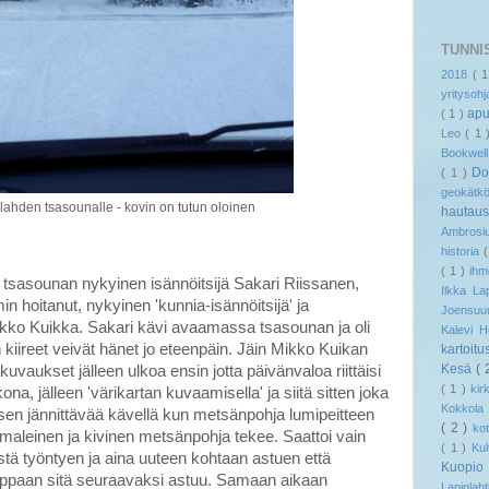
TUNNI
2018
( 
yritysoh
ap
( 1 )
Leo
( 1
Bookwel
Do
( 1 )
geokät
hden tsasounalle - kovin on tutun oloinen
hautau
Ambrosi
historia
( 1 )
ih
 tsasounan nykyinen isännöitsijä Sakari Riissanen,
Ilkka L
n hoitanut, nykyinen 'kunnia-isännöitsijä' ja
Joensu
kko Kuikka. Sakari kävi avaamassa tsasounan ja oli
Kalevi 
iireet veivät hänet jo eteenpäin. Jäin Mikko Kuikan
kartoitu
Kesä
( 
uvaukset jälleen ulkoa ensin jotta päivänvaloa riittäisi
( 1 )
ki
na, jälleen 'värikartan kuvaamisella' ja siitä sitten joka
Kokkol
en jännittävää kävellä kun metsänpohja lumipeitteen
( 2 )
ko
mmaleinen ja kivinen metsänpohja tekee. Saattoi vain
( 1 )
Kul
listä työntyen ja aina uuteen kohtaan astuen että
Kuopi
oppaan sitä seuraavaksi astuu. Samaan aikaan
Lapinlaht