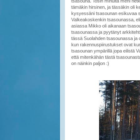
tsasouna. Tosin minulta meni het
tämäkin hirsinen, ja tässäkin oli k
kysyessäni tsasounan esikuvaa sa
Valkeakoskenkin tsasounassa, eli 
asiassa Mikko oli aikanaan tsas
tsasounassa ja pyytänyt arkkiteht
tässä Suolahden tsasounassa ja ol
kun rakennuspiirustukset ovat ku
tsasounan ympärillä jopa eilistä
että mitenkähän tästä tsasounas
on näinkin paljon :)