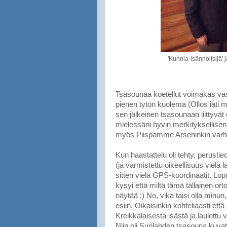
'Kunnia-isännöitsijä'
Tsasounaa koetellut voimakas vas
pienen tytön kuolema (Ollos iäti m
sen jälkeinen tsasounaan liittyvä
mielessäni hyvin merkityksellisen
myös Piispamme Arseninkin varhai
Kun haastattelu oli tehty, perustie
(ja varmistettu oikeellisuus vielä l
sitten vielä GPS-koordinaatit. Lop
kysyi että miltä tämä tällainen or
näytää :) No, vika taisi olla minu
esiin. Oikaisinkin kohteliaasti ett
Kreikkalaisesta isästä ja laulettu
Niin oli Suolahden tsasouna kuvattu 