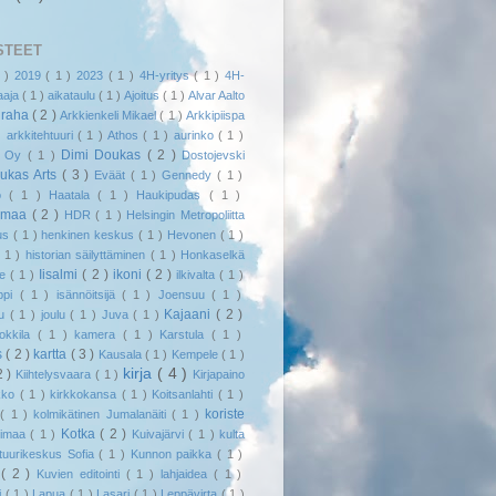
STEET
1 )
2019
( 1 )
2023
( 1 )
4H-yritys
( 1 )
4H-
jaaja
( 1 )
aikataulu
( 1 )
Ajoitus
( 1 )
Alvar Aalto
uraha
( 2 )
Arkkienkeli Mikael
( 1 )
Arkkipiispa
 )
arkkitehtuuri
( 1 )
Athos
( 1 )
aurinko
( 1 )
Dimi Doukas
( 2 )
l Oy
( 1 )
Dostojevski
ukas Arts
( 3 )
Eväät
( 1 )
Gennedy
( 1 )
kö
( 1 )
Haatala
( 1 )
Haukipudas
( 1 )
smaa
( 2 )
HDR
( 1 )
Helsingin Metropoliitta
us
( 1 )
henkinen keskus
( 1 )
Hevonen
( 1 )
( 1 )
historian säilyttäminen
( 1 )
Honkaselkä
Iisalmi
( 2 )
ikoni
( 2 )
me
( 1 )
ilkivalta
( 1 )
appi
( 1 )
isännöitsijä
( 1 )
Joensuu
( 1 )
Kajaani
( 2 )
uu
( 1 )
joulu
( 1 )
Juva
( 1 )
Hokkila
( 1 )
kamera
( 1 )
Karstula
( 1 )
s
( 2 )
kartta
( 3 )
Kausala
( 1 )
Kempele
( 1 )
kirja
( 4 )
2 )
Kiihtelysvaara
( 1 )
Kirjapaino
rkko
( 1 )
kirkkokansa
( 1 )
Koitsanlahti
( 1 )
koriste
a
( 1 )
kolmikätinen Jumalanäiti
( 1 )
Kotka
( 2 )
timaa
( 1 )
Kuivajärvi
( 1 )
kulta
tuurikeskus Sofia
( 1 )
Kunnon paikka
( 1 )
o
( 2 )
Kuvien editointi
( 1 )
lahjaidea
( 1 )
i
( 1 )
Lapua
( 1 )
Lasari
( 1 )
Leppävirta
( 1 )