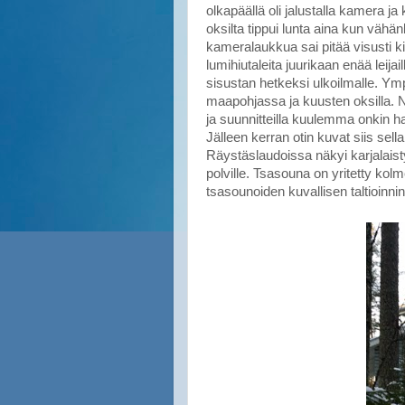
olkapäällä oli jalustalla kamera 
oksilta tippui lunta aina kun vähä
kameralaukkua sai pitää visusti kiin
lumihiutaleita juurikaan enää leija
sisustan hetkeksi ulkoilmalle. Ympä
maapohjassa ja kuusten oksilla. N
ja suunnitteilla kuulemma onkin h
Jälleen kerran otin kuvat siis sel
Räystäslaudoissa näkyi karjalaistyy
polville. Tsasouna on yritetty kolm
tsasounoiden kuvallisen taltioinnin