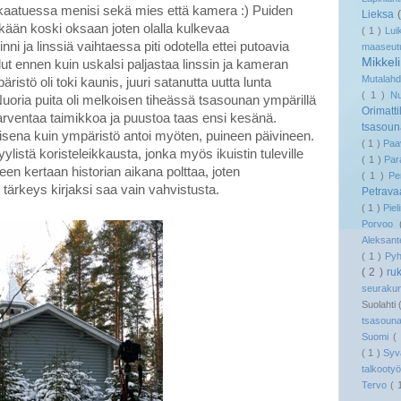
ja kaatuessa menisi sekä mies että kamera :) Puiden
Lieksa
nkään koski oksaan joten olalla kulkevaa
( 1 )
Lui
ni ja linssiä vaihtaessa piti odotella ettei putoavia
maaseu
Mikkel
illut ennen kuin uskalsi paljastaa linssin ja kameran
Mutalah
ristö oli toki kaunis, juuri satanutta uutta lunta
( 1 )
N
uoria puita oli melkoisen tiheässä tsasounan ympärillä
Orimatt
arventaa taimikkoa ja puustoa taas ensi kesänä.
tsasou
laisena kuin ympäristö antoi myöten, puineen päivineen.
( 1 )
Paa
listä koristeleikkausta, jonka myös ikuistin tuleville
( 1 )
Pa
een kertaan historian aikana polttaa, joten
( 1 )
Pe
 tärkeys kirjaksi saa vain vahvistusta.
Petrav
( 1 )
Pie
Porvoo
Aleksant
( 1 )
Py
( 2 )
ru
seuraku
Suolahti
tsasoun
Suomi
(
( 1 )
Syv
talkooty
Tervo
( 