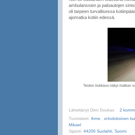
ambulanssien ja paloautojen sinisiä
oli tarpeen turvallisessa kotiinpääs
ajomatka kotiin edessä.
Teiden liukkaus näkyi matkan v
Lähettänyt
Dimi Doukas
2 komme
Tunnisteet:
ihme
,
ortodoksinen t
Mikael
Sijainti:
44200 Suolahti, Suomi