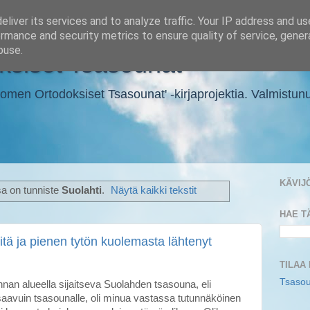
liver its services and to analyze traffic. Your IP address and u
rmance and security metrics to ensure quality of service, gene
buse.
siset Tsasounat
en Ortodoksiset Tsasounat' -kirjaprojektia. Valmistunut ki
KÄVIJ
sa on tunniste
Suolahti
.
Näytä kaikki tekstit
HAE T
tä ja pienen tytön kuolemasta lähtenyt
TILAA
Tsasou
an alueella sijaitseva Suolahden tsasouna, eli
saavuin tsasounalle, oli minua vastassa tutunnäköinen