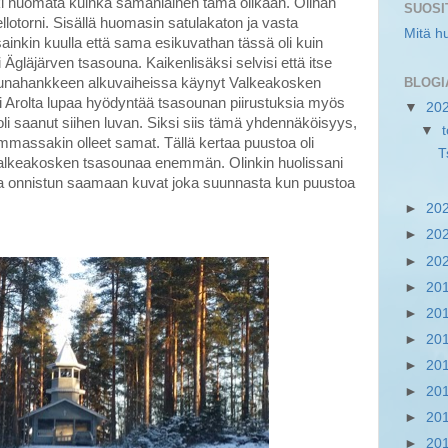
ki huomata kuinka samanlainen tämä olikaan. Olihan
SUOSI
ellotorni. Sisällä huomasin satulakaton ja vasta
Mitä h
inkin kuulla että sama esikuvathan tässä oli kuin
Ägläjärven tsasouna. Kaikenlisäksi selvisi että itse
BLOGI
ounahankkeen alkuvaiheissa käynyt Valkeakosken
i Arolta lupaa hyödyntää tsasounan piirustuksia myös
▼
20
i saanut siihen luvan. Siksi siis tämä yhdennäköisyys,
▼
mmassakin olleet samat. Tällä kertaa puustoa oli
T
 Valkeakosken tsasounaa enemmän. Olinkin huolissani
ta onnistun saamaan kuvat joka suunnasta kun puustoa
►
20
►
20
►
20
►
20
►
20
►
20
►
20
►
20
►
20
►
20