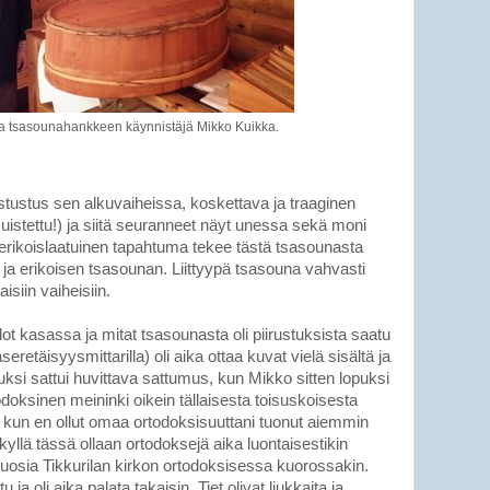
 ja tsasounahankkeen käynnistäjä Mikko Kuikka.
tustus sen alkuvaiheissa, koskettava ja traaginen
uistettu!) ja siitä seuranneet näyt unessa sekä moni
t erikoislaatuinen tapahtuma tekee tästä tsasounasta
 ja erikoisen tsasounan. Liittyypä tsasouna vahvasti
siin vaiheisiin.
dot kasassa ja mitat tsasounasta oli piirustuksista saatu
aseretäisyysmittarilla) oli aika ottaa kuvat vielä sisältä ja
uksi sattui huvittava sattumus, kun Mikko sitten lopuksi
todoksinen meininki oikein tällaisesta toisuskoisesta
n, kun en ollut omaa ortodoksisuuttani tuonut aiemmin
ä kyllä tässä ollaan ortodoksejä aika luontaisestikin
 vuosia Tikkurilan kirkon ortodoksisessa kuorossakin.
ja oli aika palata takaisin. Tiet olivat liukkaita ja