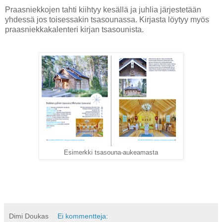
Praasniekkojen tahti kiihtyy kesällä ja juhlia järjestetään
yhdessä jos toisessakin tsasounassa. Kirjasta löytyy myös
praasniekkakalenteri kirjan tsasounista.
Esimerkki tsasouna-aukeamasta
Dimi Doukas
Ei kommentteja: