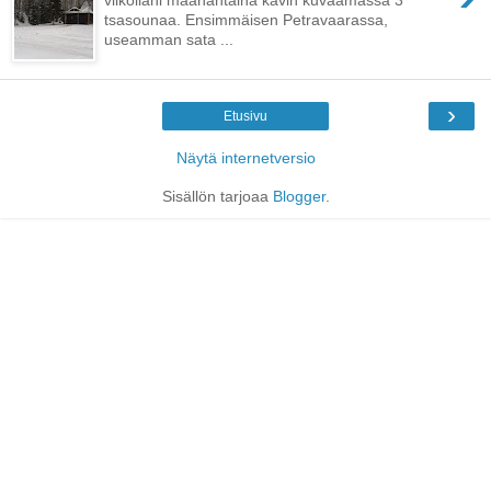
tsasounaa. Ensimmäisen Petravaarassa,
useamman sata ...
›
Etusivu
Näytä internetversio
Sisällön tarjoaa
Blogger
.