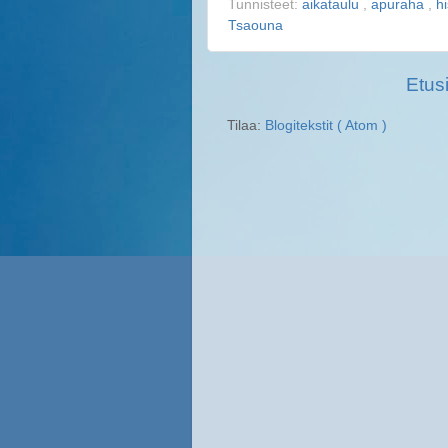
Tunnisteet:
aikataulu
,
apuraha
,
h
Tsaouna
Etus
Tilaa:
Blogitekstit ( Atom )