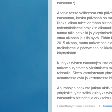
tsasouna :)
Arvioin tässä vaiheessa että päiv
tsasounaa, koska päivässä on muu
lisäksi aikaa tulee viemään histori
todennäköisesti projektin aikataul
tuntuu tällä hetkellä jo ylioptimise
ottaa aikansa ja sillä hyvä. Pidän 
2015 aikana, mutta tarkempaa aj
melkoisesti ja päätymään paikkaku
käynytkään.
Kun yksityisten tsaounojen lista o
tarkempi ryhmittely yksittäisten m
reissulla. Sitten varmistetaan yhte
avaamassa ovia ja kertomassa his
Apurahojen hankinta jatkuu aktii
yrityksiltä, yhteisöiltä kuin yksity
tsasounien historian ja arkkitehtuu
Lähettänyt
Dimi Doukas
Ei komm