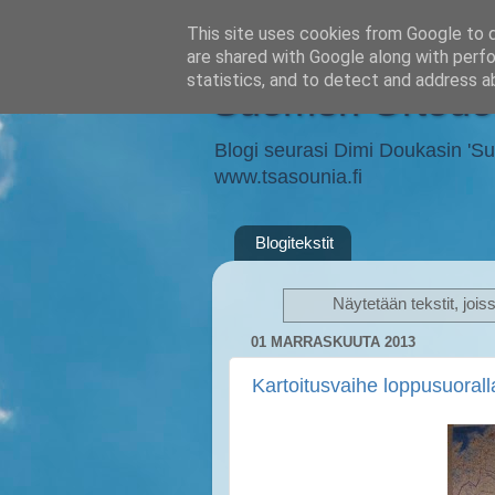
This site uses cookies from Google to de
are shared with Google along with perfo
statistics, and to detect and address a
Suomen Ortodok
Blogi seurasi Dimi Doukasin 'Suom
www.tsasounia.fi
Blogitekstit
Näytetään tekstit, jois
01 MARRASKUUTA 2013
Kartoitusvaihe loppusuoralla