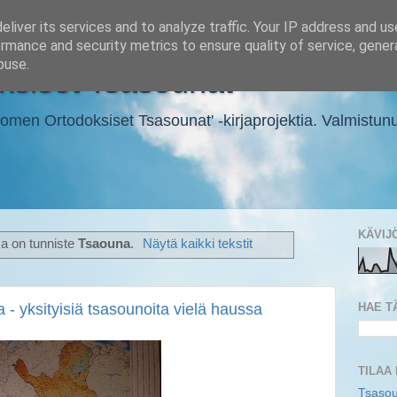
liver its services and to analyze traffic. Your IP address and u
rmance and security metrics to ensure quality of service, gene
buse.
siset Tsasounat
en Ortodoksiset Tsasounat' -kirjaprojektia. Valmistunut ki
KÄVIJ
sa on tunniste
Tsaouna
.
Näytä kaikki tekstit
HAE T
 - yksityisiä tsasounoita vielä haussa
TILAA
Tsasou