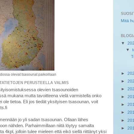
SUOSI
Mitä h
BLOGI
▼
20
▼
T
►
20
edossa olevat tsasounat paikoillaan
►
20
TATIETOJEN PERUSTEELLA VALMIS
►
20
sityisomistuksessa olevien tsasounoiden
tässä mukana mutta tavoitteena vielä varmistella onko
►
20
ei ole tietoa. Eli jos tiedät yksityisen tsasounan, voit
►
20
ts.fi
►
20
 mennään jo yli sadan tsasounan. Ollaan lähes
►
20
oon nähden. Parhaimmillaan niitä löytyy samalta
►
20
 4kpl, jolloin tulee mieleen että eikö siellä riittänyt yksi