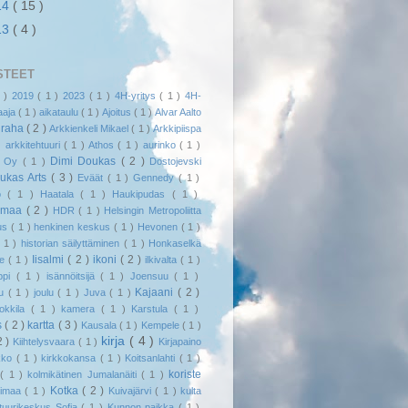
14
( 15 )
13
( 4 )
STEET
1 )
2019
( 1 )
2023
( 1 )
4H-yritys
( 1 )
4H-
jaaja
( 1 )
aikataulu
( 1 )
Ajoitus
( 1 )
Alvar Aalto
uraha
( 2 )
Arkkienkeli Mikael
( 1 )
Arkkipiispa
 )
arkkitehtuuri
( 1 )
Athos
( 1 )
aurinko
( 1 )
Dimi Doukas
( 2 )
l Oy
( 1 )
Dostojevski
ukas Arts
( 3 )
Eväät
( 1 )
Gennedy
( 1 )
kö
( 1 )
Haatala
( 1 )
Haukipudas
( 1 )
smaa
( 2 )
HDR
( 1 )
Helsingin Metropoliitta
us
( 1 )
henkinen keskus
( 1 )
Hevonen
( 1 )
( 1 )
historian säilyttäminen
( 1 )
Honkaselkä
Iisalmi
( 2 )
ikoni
( 2 )
me
( 1 )
ilkivalta
( 1 )
appi
( 1 )
isännöitsijä
( 1 )
Joensuu
( 1 )
Kajaani
( 2 )
uu
( 1 )
joulu
( 1 )
Juva
( 1 )
Hokkila
( 1 )
kamera
( 1 )
Karstula
( 1 )
s
( 2 )
kartta
( 3 )
Kausala
( 1 )
Kempele
( 1 )
kirja
( 4 )
2 )
Kiihtelysvaara
( 1 )
Kirjapaino
rkko
( 1 )
kirkkokansa
( 1 )
Koitsanlahti
( 1 )
koriste
a
( 1 )
kolmikätinen Jumalanäiti
( 1 )
Kotka
( 2 )
timaa
( 1 )
Kuivajärvi
( 1 )
kulta
tuurikeskus Sofia
( 1 )
Kunnon paikka
( 1 )