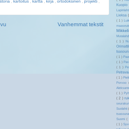
istoria
,
kartoitus
,
kartta
,
kirja
,
ortodoksinen
,
projekti
,
Kuopi
Lapinlaht
Lieksa
( 1 )
Lui
ivu
Vanhemmat tekstit
maaseu
Mikkel
Mutalah
( 1 )
N
Orimatt
tsasou
( 1 )
Paa
( 1 )
Pa
( 1 )
Pe
Petrav
( 1 )
Pie
Porvoo
Aleksant
( 1 )
Py
( 2 )
ru
seuraku
Suolahti
tsasoun
Suomi
(
( 1 )
Syv