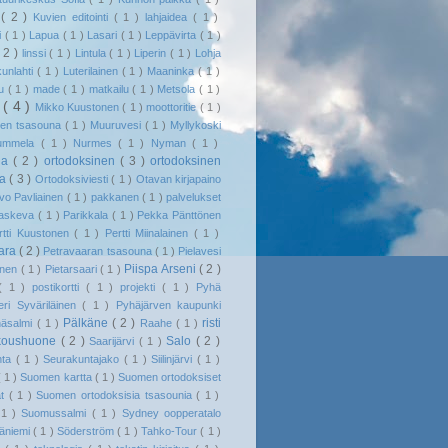
o
( 2 )
Kuvien editointi
( 1 )
lahjaidea
( 1 )
i
( 1 )
Lapua
( 1 )
Lasari
( 1 )
Leppävirta
( 1 )
( 2 )
linssi
( 1 )
Lintula
( 1 )
Liperin
( 1 )
Lohja
kunlahti
( 1 )
Luterilainen
( 1 )
Maaninka
( 1 )
tu
( 1 )
made
( 1 )
matkailu
( 1 )
Metsola
( 1 )
i
( 4 )
Mikko Kuustonen
( 1 )
moottoritie
( 1 )
den tsasouna
( 1 )
Muuruvesi
( 1 )
Myllykoski
ummela
( 1 )
Nurmes
( 1 )
Nyman
( 1 )
ila
( 2 )
ortodoksinen
( 3 )
ortodoksinen
na
( 3 )
Ortodoksiviesti
( 1 )
Otavan kirjapaino
vo Pavliainen
( 1 )
pakkanen
( 1 )
palvelukset
raskeva
( 1 )
Parikkala
( 1 )
Pekka Pänttönen
rtti Kuustonen
( 1 )
Pertti Miinalainen
( 1 )
aara
( 2 )
Petravaaran tsasouna
( 1 )
Pielavesi
Piispa Arseni
( 2 )
linen
( 1 )
Pietarsaari
( 1 )
( 1 )
postikortti
( 1 )
projekti
( 1 )
Pyhä
eri Syväriläinen
( 1 )
Pyhäjärven kaupunki
Pälkäne
( 2 )
risti
häsalmi
( 1 )
Raahe
( 1 )
koushuone
( 2 )
Salo
( 2 )
Saarijärvi
( 1 )
nta
( 1 )
Seurakuntajako
( 1 )
Siilinjärvi
( 1 )
( 1 )
Suomen kartta
( 1 )
Suomen ortodoksiset
at
( 1 )
Suomen ortodoksisia tsasounia
( 1 )
 1 )
Suomussalmi
( 1 )
Sydney oopperatalo
äniemi
( 1 )
Söderström
( 1 )
Tahko-Tour
( 1 )