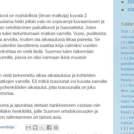
►
20
►
20
ässä on mahdollista (ilman matkoja) kuvata 2
tama hetki jolloin valo on sopivampi kuvaamiseen ja
TUNNI
an selvittäminen paikallisesti ja haastattelut. Joten
2018
( 
u tulee tarkentumaan matkan varrella. Vuosi, puolitoista
yritysoh
lta arviolta, mutten ota aikataulusta liikaa paineita. Se
ap
( 1 )
kuitenkin tavoitteena saattaa kirja valmiiksi vuoden
Leo
( 1
ankohtaa en vielä tiedä. Suomea tulen näkemään
Bookwel
nnille, joissa en olisi varmaan ikinä muutoin
Do
( 1 )
geokät
hautau
Ambrosi
n vielä tarkennettu alkaa aikataulutus ja kohteiden
historia
atkojen varrelle. Eli mitkä tsasounat voi kuvata samalla
( 1 )
ih
yshenkilöiden aikataulut, jotta tsasounalla on joku
Ilkka L
toriaa.
Joensu
Kalevi 
visena ja apurahaa otetaan hankkeeseen vastaan niin
kartoitu
isiltäkin henkilöiltä, joille Suomen ortodoksisuuden ja
Kesä
( 
rin tallentaminen on tärkeä asia.
( 1 )
ki
Kokkol
entteja :
( 2 )
ko
( 1 )
Kul