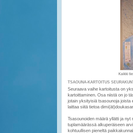
Kaikki ti
TSAOUNA-KARTOITUS SEURAKUN
Seuraava vaihe kartoitusta on yk
kartoittaminen. Osa niistä on jo 
jotain yksityisiä tsasounoja joista 
laittaa siitä tietoa dimi(ät)doukasar
Tsasounoiden määrä yllätti ja nyt
tuplamäärässä alkuperäiseen arvi
kohtuullisen pieneltä paikkakunnalta