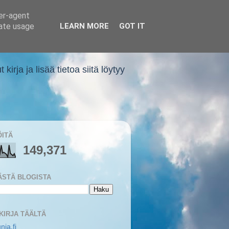
ser-agent
rate usage
LEARN MORE
GOT IT
rja ja lisää tietoa siitä löytyy
ÖITÄ
149,371
ÄSTÄ BLOGISTA
 KIRJA TÄÄLTÄ
nia.fi