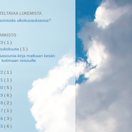
TELTAVAA LUKEMISTA
uomioida ulkokuvauksessa?
ARKISTO
23
( 1 )
toukokuuta
( 1 )
sasounia-kirja matkaan kesän
kotimaan reissuille
22
( 1 )
21
( 1 )
20
( 5 )
19
( 6 )
18
( 2 )
17
( 1 )
16
( 3 )
15
( 6 )