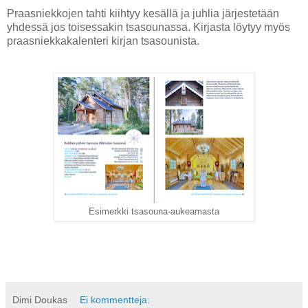
Praasniekkojen tahti kiihtyy kesällä ja juhlia järjestetään
yhdessä jos toisessakin tsasounassa. Kirjasta löytyy myös
praasniekkakalenteri kirjan tsasounista.
Esimerkki tsasouna-aukeamasta
Dimi Doukas
Ei kommentteja: