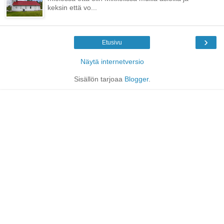
keksin että vo...
›
Etusivu
Näytä internetversio
Sisällön tarjoaa
Blogger
.