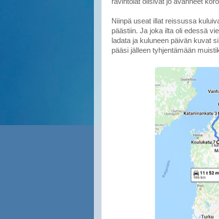
ravintolat olisivat jo avanneet koron
Niinpä useat illat reissussa kul
päästiin. Ja joka ilta oli edessä vi
ladata ja kuluneen päivän kuvat sii
pääsi jälleen tyhjentämään muisti