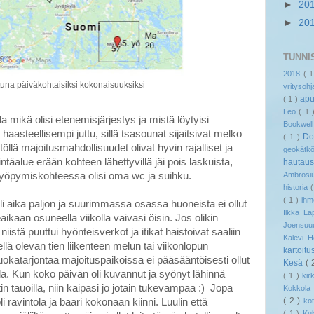
►
20
►
20
TUNNI
2018
( 
tuna päiväkohtaisiksi kokonaisuuksiksi
yritysoh
ap
( 1 )
Leo
( 1
a mikä olisi etenemisjärjestys ja mistä löytyisi
Bookwel
haasteellisempi juttu, sillä tsasounat sijaitsivat melko
Do
( 1 )
stöllä majoitusmahdollisuudet olivat hyvin rajalliset ja
geokät
rintäalue erään kohteen lähettyvillä jäi pois laskuista,
hautau
Ambrosi
ä yöpymiskohteessa olisi oma wc ja suihku.
historia
( 1 )
ih
eli aika paljon ja suurimmassa osassa huoneista ei ollut
Ilkka L
aikaan osuneella viikolla vaivasi öisin. Jos olikin
Joensu
iistä puuttui hyönteisverkot ja itikat haistoivat saaliin
Kalevi 
hellä olevan tien liikenteen melun tai viikonlopun
kartoitu
uokatarjontaa majoituspaikoissa ei pääsääntöisesti ollut
Kesä
( 
illa. Kun koko päivän oli kuvannut ja syönyt lähinnä
( 1 )
ki
n tauoilla, niin kaipasi jo jotain tukevampaa :) Jopa
Kokkol
( 2 )
ko
i ravintola ja baari kokonaan kiinni. Luulin että
( 1 )
Kul