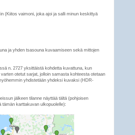
 (Kiitos vaimoni, joka ajoi ja salli minun keskittyä
una ja yhden tsasouna kuvaamiseen sekä mittojen
sä n. 2727 yksittäistä kohdetta kuvattuna, kun
arten otetut sarjat, jolloin samasta kohteesta otetaan
ka myöhemmin yhdistetään yhdeksi kuvaksi (HDR-
sun jälkeen tilanne näyttää tältä (pohjoisen
ä tämän karttakuvan ulkopuolelle):