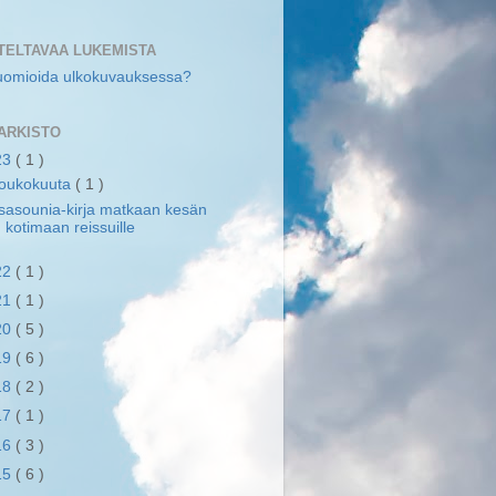
TELTAVAA LUKEMISTA
uomioida ulkokuvauksessa?
ARKISTO
23
( 1 )
toukokuuta
( 1 )
sasounia-kirja matkaan kesän
kotimaan reissuille
22
( 1 )
21
( 1 )
20
( 5 )
19
( 6 )
18
( 2 )
17
( 1 )
16
( 3 )
15
( 6 )