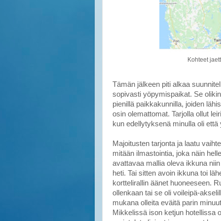
Kohteet jaet
Tämän jälkeen piti alkaa suunnitell
sopivasti yöpymispaikat. Se olikin 
pienillä paikkakunnilla, joiden lähi
osin olemattomat. Tarjolla ollut lei
kun edellytyksenä minulla oli ett
Majoitusten tarjonta ja laatu vaiht
mitään ilmastointia, joka näin helle
avattavaa mallia oleva ikkuna niin n
heti. Tai sitten avoin ikkuna toi lä
korttelirallin äänet huoneeseen. R
ollenkaan tai se oli voileipä-aksel
mukana olleita eväitä parin minuuti
Mikkelissä ison ketjun hotellissa ol