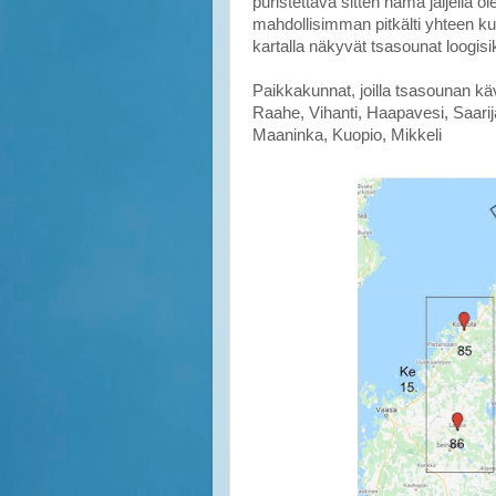
puristettava sitten nämä jäljellä o
mahdollisimman pitkälti yhteen kuv
kartalla näkyvät tsasounat loogis
Paikkakunnat, joilla tsasounan kä
Raahe, Vihanti, Haapavesi, Saarijär
Maaninka, Kuopio, Mikkeli