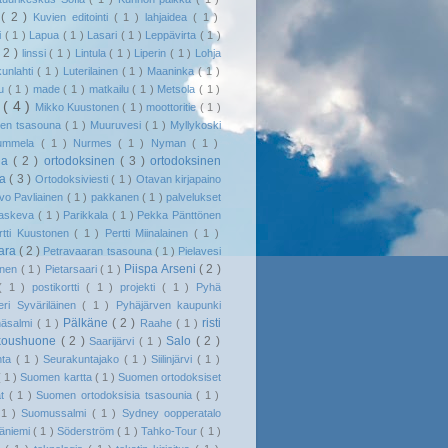
o
( 2 )
Kuvien editointi
( 1 )
lahjaidea
( 1 )
i
( 1 )
Lapua
( 1 )
Lasari
( 1 )
Leppävirta
( 1 )
( 2 )
linssi
( 1 )
Lintula
( 1 )
Liperin
( 1 )
Lohja
kunlahti
( 1 )
Luterilainen
( 1 )
Maaninka
( 1 )
tu
( 1 )
made
( 1 )
matkailu
( 1 )
Metsola
( 1 )
i
( 4 )
Mikko Kuustonen
( 1 )
moottoritie
( 1 )
den tsasouna
( 1 )
Muuruvesi
( 1 )
Myllykoski
ummela
( 1 )
Nurmes
( 1 )
Nyman
( 1 )
ila
( 2 )
ortodoksinen
( 3 )
ortodoksinen
na
( 3 )
Ortodoksiviesti
( 1 )
Otavan kirjapaino
vo Pavliainen
( 1 )
pakkanen
( 1 )
palvelukset
raskeva
( 1 )
Parikkala
( 1 )
Pekka Pänttönen
rtti Kuustonen
( 1 )
Pertti Miinalainen
( 1 )
aara
( 2 )
Petravaaran tsasouna
( 1 )
Pielavesi
Piispa Arseni
( 2 )
linen
( 1 )
Pietarsaari
( 1 )
( 1 )
postikortti
( 1 )
projekti
( 1 )
Pyhä
eri Syväriläinen
( 1 )
Pyhäjärven kaupunki
Pälkäne
( 2 )
risti
häsalmi
( 1 )
Raahe
( 1 )
koushuone
( 2 )
Salo
( 2 )
Saarijärvi
( 1 )
nta
( 1 )
Seurakuntajako
( 1 )
Siilinjärvi
( 1 )
( 1 )
Suomen kartta
( 1 )
Suomen ortodoksiset
at
( 1 )
Suomen ortodoksisia tsasounia
( 1 )
 1 )
Suomussalmi
( 1 )
Sydney oopperatalo
äniemi
( 1 )
Söderström
( 1 )
Tahko-Tour
( 1 )