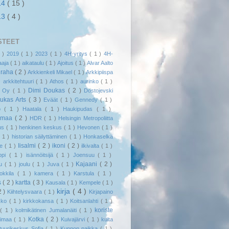
14
( 15 )
13
( 4 )
STEET
1 )
2019
( 1 )
2023
( 1 )
4H-yritys
( 1 )
4H-
jaaja
( 1 )
aikataulu
( 1 )
Ajoitus
( 1 )
Alvar Aalto
uraha
( 2 )
Arkkienkeli Mikael
( 1 )
Arkkipiispa
 )
arkkitehtuuri
( 1 )
Athos
( 1 )
aurinko
( 1 )
Dimi Doukas
( 2 )
l Oy
( 1 )
Dostojevski
ukas Arts
( 3 )
Eväät
( 1 )
Gennedy
( 1 )
kö
( 1 )
Haatala
( 1 )
Haukipudas
( 1 )
smaa
( 2 )
HDR
( 1 )
Helsingin Metropoliitta
us
( 1 )
henkinen keskus
( 1 )
Hevonen
( 1 )
( 1 )
historian säilyttäminen
( 1 )
Honkaselkä
Iisalmi
( 2 )
ikoni
( 2 )
me
( 1 )
ilkivalta
( 1 )
appi
( 1 )
isännöitsijä
( 1 )
Joensuu
( 1 )
Kajaani
( 2 )
uu
( 1 )
joulu
( 1 )
Juva
( 1 )
Hokkila
( 1 )
kamera
( 1 )
Karstula
( 1 )
s
( 2 )
kartta
( 3 )
Kausala
( 1 )
Kempele
( 1 )
kirja
( 4 )
2 )
Kiihtelysvaara
( 1 )
Kirjapaino
rkko
( 1 )
kirkkokansa
( 1 )
Koitsanlahti
( 1 )
koriste
a
( 1 )
kolmikätinen Jumalanäiti
( 1 )
Kotka
( 2 )
timaa
( 1 )
Kuivajärvi
( 1 )
kulta
tuurikeskus Sofia
( 1 )
Kunnon paikka
( 1 )