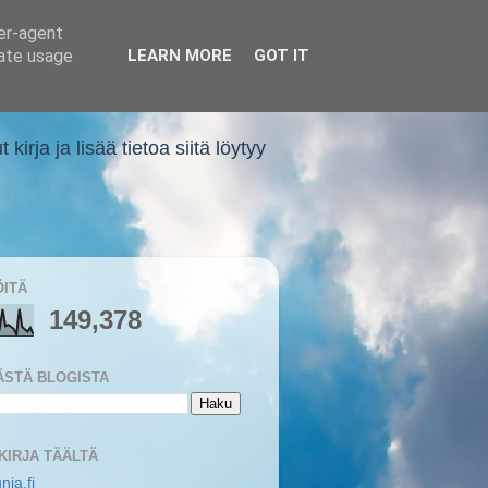
ser-agent
rate usage
LEARN MORE
GOT IT
rja ja lisää tietoa siitä löytyy
ÖITÄ
149,378
ÄSTÄ BLOGISTA
 KIRJA TÄÄLTÄ
nia.fi