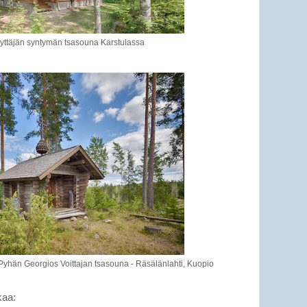
ttäjän syntymän tsasouna Karstulassa
yhän Georgios Voittajan tsasouna - Räsälänlahti, Kuopio
kaa: