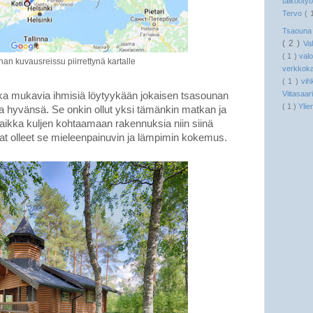
talkooty
Tervo
( 
Tsaoun
( 2 )
Va
( 1 )
val
an kuvausreissu piirrettynä kartalle
verkkok
( 1 )
vih
Viitasaar
uinka mukavia ihmisiä löytyykään jokaisen tsasounan
( 1 )
Ylie
a hyvänsä. Se onkin ollut yksi tämänkin matkan ja
 vaikka kuljen kohtaamaan rakennuksia niin siinä
t olleet se mieleenpainuvin ja lämpimin kokemus.