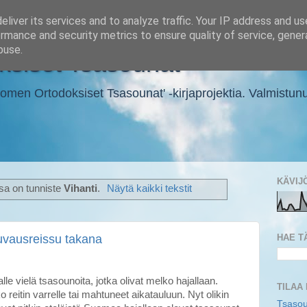
liver its services and to analyze traffic. Your IP address and u
rmance and security metrics to ensure quality of service, gene
buse.
siset Tsasounat
en Ortodoksiset Tsasounat' -kirjaprojektia. Valmistunut ki
KÄVIJ
ssa on tunniste
Vihanti
.
Näytä kaikki tekstit
HAE T
uvausreissu takana
alle vielä tsasounoita, jotka olivat melko hajallaan.
TILAA
o reitin varrelle tai mahtuneet aikatauluun. Nyt olikin
Tsasou