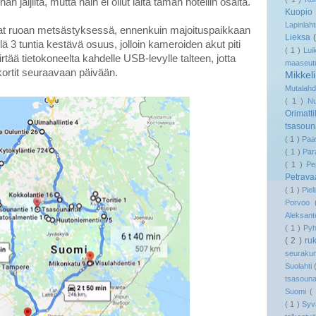
an jäljiltä, mutta näin ei ollut laita tämän hotellin osalta.
Kuopi
Lapinlaht
uivat ruoan metsästyksessä, ennenkuin majoituspaikkaan
Lieksa
elä 3 tuntia kestävä osuus, jolloin kameroiden akut piti
( 1 )
Lui
rtää tietokoneelta kahdelle USB-levylle talteen, jotta
maaseu
kortit seuraavaan päivään.
Mikkel
Mutalah
( 1 )
N
Orimatt
tsasou
( 1 )
Paa
( 1 )
Pa
( 1 )
Pe
Petrav
( 1 )
Pie
Porvoo
Aleksant
( 1 )
Py
( 2 )
ru
seuraku
Suolahti
tsasoun
Suomi
(
( 1 )
Syv