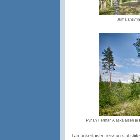
Jumalansynny
Pyhän Herman Alaskalaisen ja P
Tämänkertaisen reissun statistiik