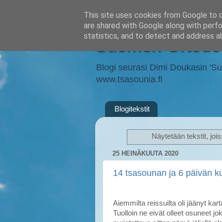
This site uses cookies from Google to de
are shared with Google along with perfo
statistics, and to detect and address a
Suomen Ortodok
Blogi seurasi Dimi Doukasin 'Suom
www.tsasounia.fi
Blogitekstit
Näytetään tekstit, joi
25 HEINÄKUUTA 2020
14 tsasounan ja 6 päivän k
Aiemmilta reissuilta oli jäänyt kart
Tuolloin ne eivät olleet osuneet jok