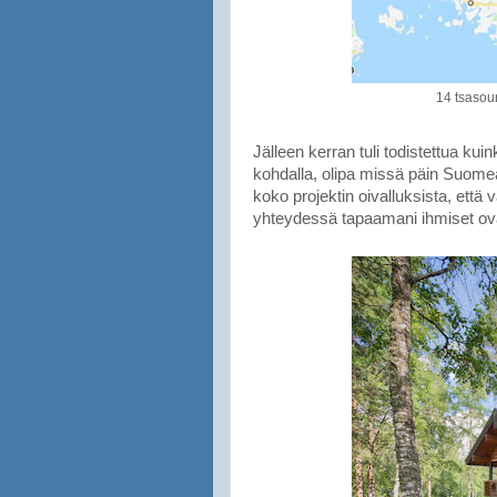
14 tsasoun
Jälleen kerran tuli todistettua k
kohdalla, olipa missä päin Suome
koko projektin oivalluksista, että
yhteydessä tapaamani ihmiset ova