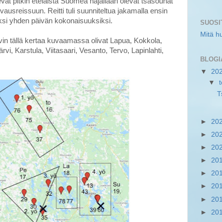
levat pitkin eteläistä Suomea hajallaan olevat tsasounat
ausreissuun. Reitti tuli suunniteltua jakamalla ensin
iksi yhden päivän kokonaisuuksiksi.
SUOSI
Mitä h
vin tällä kertaa kuvaamassa olivat Lapua, Kokkola,
vi, Karstula, Viitasaari, Vesanto, Tervo, Lapinlahti,
BLOGI
▼
20
▼
T
►
20
►
20
►
20
►
20
►
20
►
20
►
20
►
20