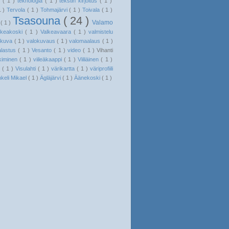
ö
( 1 )
teknologia
( 1 )
tekstin kirjoitus
( 1 )
1 )
Tervola
( 1 )
Tohmajärvi
( 1 )
Toivala
( 1 )
Tsasouna
( 24 )
Valamo
a
( 1 )
lkeakoski
( 1 )
Valkeavaara
( 1 )
valmistelu
okuva
( 1 )
valokuvaus
( 1 )
valomaalaus
( 1 )
alastus
( 1 )
Vesanto
( 1 )
video
( 1 )
Vihanti
kiminen
( 1 )
viileäkaappi
( 1 )
Viiliäinen
( 1 )
i
( 1 )
Visulahti
( 1 )
värikartta
( 1 )
väriprofiili
nkeli Mikael
( 1 )
Ägläjärvi
( 1 )
Äänekoski
( 1 )