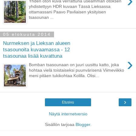
›
Yhden oton kuva verrattuna useamman otoksen
yhdistettyyn HDR kuvaan Tässä Lieksassa
ottamassani Paavo Pavliaisen yksityisen
tsasounan ...
05 elokuuta 2014
Nurmeksen ja Lieksan alueen
tsasounoita kuvaamassa - 12
tsasounaa lisää kuvattuna
›
Bomban tsasounaan on juuri uusittu katto, joka
hohtaa vielä toistaiseksi puunvärisenä Viimeviikko
meni pitäen tukikohtaa Kolilla. Olisi...
›
Etusivu
Näytä internetversio
Sisällön tarjoaa
Blogger
.